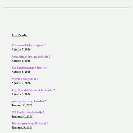
Sidebar
Son Yazılar
Kelle paça Türk yemeği mi ?
Ağustos 7, 2026
Borca itiraz süresi ne kadardır ?
Ağustos 6, 2026
Koç hangi gezegeni yönetiyor ?
Ağustos 5, 2026
Avar dili hangi dilde ?
Ağustos 4, 2026
4 harfli asalak bir böcek türü nedir ?
Ağustos 3, 2026
Şu an Şaban hangi kanalda ?
Temmuz 30, 2026
252 Binalar Hesabı Nedir ?
Temmuz 30, 2026
Tetanoz aşısı hangi tür aşıdır ?
Temmuz 28, 2026