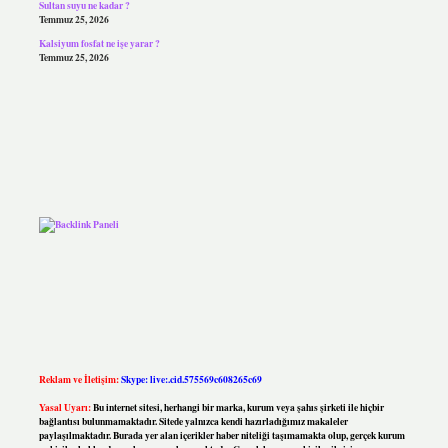
Sultan suyu ne kadar ?
Temmuz 25, 2026
Kalsiyum fosfat ne işe yarar ?
Temmuz 25, 2026
Reklam ve İletişim:
Skype: live:.cid.575569c608265c69
Yasal Uyarı:
Bu internet sitesi, herhangi bir marka, kurum veya şahıs şirketi ile hiçbir
bağlantısı bulunmamaktadır. Sitede yalnızca kendi hazırladığımız makaleler
paylaşılmaktadır. Burada yer alan içerikler haber niteliği taşımamakta olup, gerçek kurum