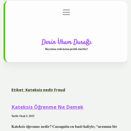
menüyü
Anasayfa
Gizlilik Politikası
Yasal Uyarı
aç
Hakkımızda
Derin İlham Durağı
Hayatına renk katan pratik öneriler!
Etiket:
Kateksis nedir Freud
Kateksis Öğrenme Ne Demek
Tarih: Ocak 5, 2025
Kateksis öğrenme nedir? Cassagnita en basit haliyle; “arzunun bir