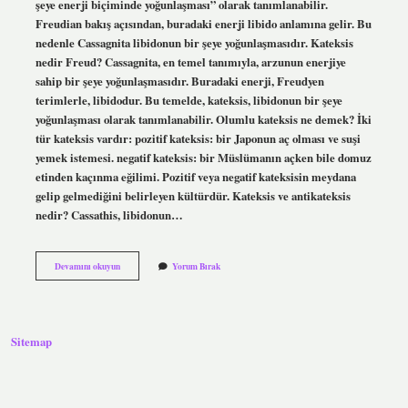
şeye enerji biçiminde yoğunlaşması” olarak tanımlanabilir.
Freudian bakış açısından, buradaki enerji libido anlamına gelir. Bu
nedenle Cassagnita libidonun bir şeye yoğunlaşmasıdır. Kateksis
nedir Freud? Cassagnita, en temel tanımıyla, arzunun enerjiye
sahip bir şeye yoğunlaşmasıdır. Buradaki enerji, Freudyen
terimlerle, libidodur. Bu temelde, kateksis, libidonun bir şeye
yoğunlaşması olarak tanımlanabilir. Olumlu kateksis ne demek? İki
tür kateksis vardır: pozitif kateksis: bir Japonun aç olması ve suşi
yemek istemesi. negatif kateksis: bir Müslümanın açken bile domuz
etinden kaçınma eğilimi. Pozitif veya negatif kateksisin meydana
gelip gelmediğini belirleyen kültürdür. Kateksis ve antikateksis
nedir? Cassathis, libidonun…
Kateksis
Devamını okuyun
Yorum Bırak
Öğrenme
Ne
Demek
Sitemap