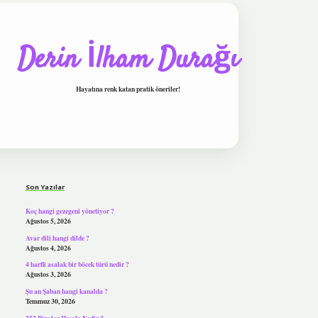
Derin İlham Durağı
Hayatına renk katan pratik öneriler!
Sidebar
tulipbet
Son Yazılar
Koç hangi gezegeni yönetiyor ?
Ağustos 5, 2026
Avar dili hangi dilde ?
Ağustos 4, 2026
4 harfli asalak bir böcek türü nedir ?
Ağustos 3, 2026
Şu an Şaban hangi kanalda ?
Temmuz 30, 2026
252 Binalar Hesabı Nedir ?