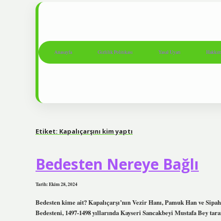
Anasayfa
Gizlilik Politikası
Yasal Uyarı
Hakkım
Etiket:
Kapalıçarşını kim yaptı
Bedesten Nereye Bağlı
Tarih: Ekim 28, 2024
Bedesten kime ait? Kapalıçarşı’nın Vezir Hanı, Pamuk Han ve Sipahi 
Bedesteni, 1497-1498 yıllarında Kayseri Sancakbeyi Mustafa Bey tara