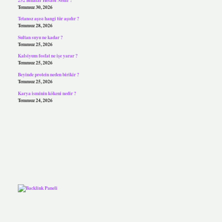
Temmuz 30, 2026
Tetanoz aşısı hangi tür aşıdır ?
Temmuz 28, 2026
Sultan suyu ne kadar ?
Temmuz 25, 2026
Kalsiyum fosfat ne işe yarar ?
Temmuz 25, 2026
Beyinde protein neden birikir ?
Temmuz 25, 2026
Karya isminin kökeni nedir ?
Temmuz 24, 2026