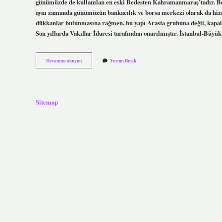
günümüzde de kullanılan en eski Bedesten Kahramanmaraş’tadır. 
aynı zamanda günümüzün bankacılık ve borsa merkezi olarak da hizme
dükkanlar bulunmasına rağmen, bu yapı Arasta grubuna değil, kapa
Son yıllarda Vakıflar İdaresi tarafından onarılmıştır. İstanbul-Büy
Bedesten
Devamını okuyun
Yorum Bırak
Nereye
Bağlı
Sitemap