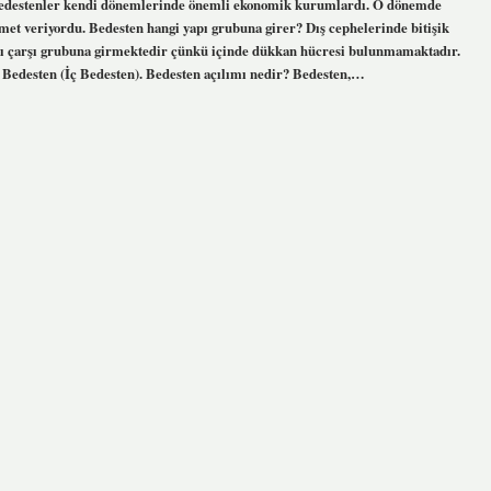
Bedestenler kendi dönemlerinde önemli ekonomik kurumlardı. O dönemde
t veriyordu. Bedesten hangi yapı grubuna girer? Dış cephelerinde bitişik
lı çarşı grubuna girmektedir çünkü içinde dükkan hücresi bulunmamaktadır.
ük Bedesten (İç Bedesten). Bedesten açılımı nedir? Bedesten,…