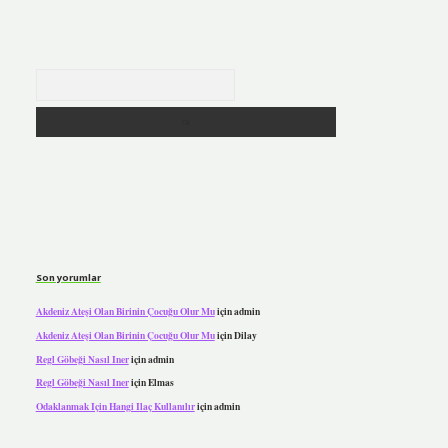
Arama
Son yorumlar
Akdeniz Ateşi Olan Birinin Çocuğu Olur Mu
için
admin
Akdeniz Ateşi Olan Birinin Çocuğu Olur Mu
için
Dilay
Regl Göbeği Nasıl Iner
için
admin
Regl Göbeği Nasıl Iner
için
Elmas
Odaklanmak Için Hangi Ilaç Kullanılır
için
admin