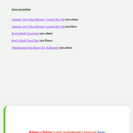
Son yorumlar
Akdeniz Ateşi Olan Birinin Çocuğu Olur Mu
için
admin
Akdeniz Ateşi Olan Birinin Çocuğu Olur Mu
için
Dilay
Regl Göbeği Nasıl Iner
için
admin
Regl Göbeği Nasıl Iner
için
Elmas
Odaklanmak Için Hangi Ilaç Kullanılır
için
admin
ulipbet
Reklam ve İletişim:
E-mail:
backlinkpaneli@gmail.com
Teams: