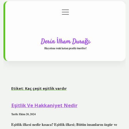
menüyü
Anasayfa
Gizlilik Politikası
Yasal Uyarı
aç
Hakkımızda
Derin İlham Durağı
Hayatına renk katan pratik öneriler!
Etiket:
Kaç çeşit eşitlik vardır
Eşitlik Ve Hakkaniyet Nedir
Tarih: Ekim 20, 2024
Eşitlik ilkesi nedir kısaca? Eşitlik ilkesi; Bütün insanların özgür ve