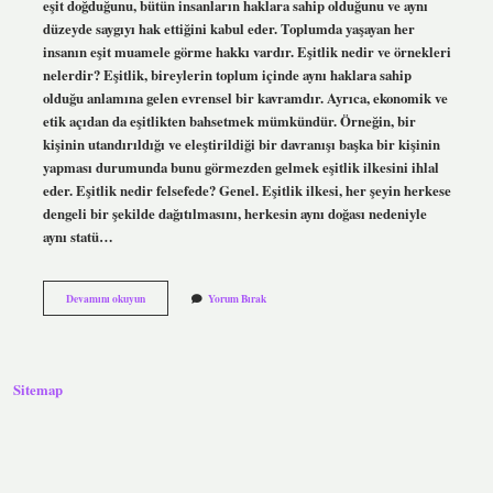
eşit doğduğunu, bütün insanların haklara sahip olduğunu ve aynı
düzeyde saygıyı hak ettiğini kabul eder. Toplumda yaşayan her
insanın eşit muamele görme hakkı vardır. Eşitlik nedir ve örnekleri
nelerdir? Eşitlik, bireylerin toplum içinde aynı haklara sahip
olduğu anlamına gelen evrensel bir kavramdır. Ayrıca, ekonomik ve
etik açıdan da eşitlikten bahsetmek mümkündür. Örneğin, bir
kişinin utandırıldığı ve eleştirildiği bir davranışı başka bir kişinin
yapması durumunda bunu görmezden gelmek eşitlik ilkesini ihlal
eder. Eşitlik nedir felsefede? Genel. Eşitlik ilkesi, her şeyin herkese
dengeli bir şekilde dağıtılmasını, herkesin aynı doğası nedeniyle
aynı statü…
Eşitlik
Devamını okuyun
Yorum Bırak
Ve
Hakkaniyet
Nedir
Sitemap