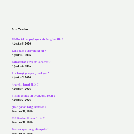
Sidebar
Son Yazılar
TikTok tekrar paylaşma kimler görebilir ?
Ağustos 8, 2026
Kelle paça Türk yemeği mi ?
Ağustos 7, 2026
Borca itiraz süresi ne kadardır ?
Ağustos 6, 2026
Koç hangi gezegeni yönetiyor ?
Ağustos 5, 2026
Avar dili hangi dilde ?
Ağustos 4, 2026
4 harfli asalak bir böcek türü nedir ?
Ağustos 3, 2026
Şu an Şaban hangi kanalda ?
Temmuz 30, 2026
252 Binalar Hesabı Nedir ?
Temmuz 30, 2026
Tetanoz aşısı hangi tür aşıdır ?
Temmuz 28, 2026