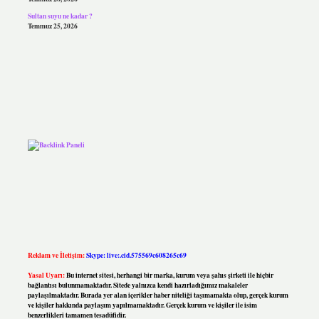
Sultan suyu ne kadar ?
Temmuz 25, 2026
Reklam ve İletişim:
Skype: live:.cid.575569c608265c69
Yasal Uyarı:
Bu internet sitesi, herhangi bir marka, kurum veya şahıs şirketi ile hiçbir
bağlantısı bulunmamaktadır. Sitede yalnızca kendi hazırladığımız makaleler
paylaşılmaktadır. Burada yer alan içerikler haber niteliği taşımamakta olup, gerçek kurum
ve kişiler hakkında paylaşım yapılmamaktadır. Gerçek kurum ve kişiler ile isim
benzerlikleri tamamen tesadüfidir.