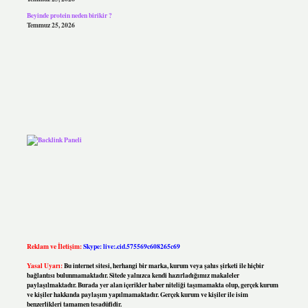
Beyinde protein neden birikir ?
Temmuz 25, 2026
Reklam ve İletişim:
Skype: live:.cid.575569c608265c69
Yasal Uyarı:
Bu internet sitesi, herhangi bir marka, kurum veya şahıs şirketi ile hiçbir
bağlantısı bulunmamaktadır. Sitede yalnızca kendi hazırladığımız makaleler
paylaşılmaktadır. Burada yer alan içerikler haber niteliği taşımamakta olup, gerçek kurum
ve kişiler hakkında paylaşım yapılmamaktadır. Gerçek kurum ve kişiler ile isim
benzerlikleri tamamen tesadüfidir.