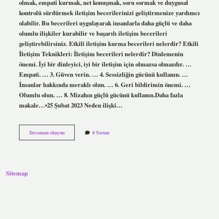
olmak, empati kurmak, net konuşmak, soru sormak ve duygusal
kontrolü sürdürmek iletişim becerilerinizi geliştirmenize yardımcı
olabilir. Bu becerileri uygulayarak insanlarla daha güçlü ve daha
olumlu ilişkiler kurabilir ve başarılı iletişim becerileri
geliştirebilirsiniz. Etkili iletişim kurma becerileri nelerdir? Etkili
İletişim Teknikleri: İletişim becerileri nelerdir? Dinlemenin
önemi. İyi bir dinleyici, iyi bir iletişim için olmazsa olmazdır. …
Empati. … 3. Güven verin. … 4. Sessizliğin gücünü kullanın. …
İnsanlar hakkında meraklı olun. … 6. Geri bildirimin önemi. …
Olumlu olun. … 8. Mizahın güçlü gücünü kullanın.Daha fazla
makale…•25 Şubat 2023 Neden ilişki…
İLişki
Devamını okuyun
8 Yorum
Kurma
Becerileri
Nelerdir
Sitemap