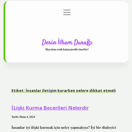
menüyü
Anasayfa
Gizlilik Politikası
Yasal Uyarı
aç
Hakkımızda
Derin İlham Durağı
Hayatına renk katan pratik öneriler!
Etiket:
İnsanlar iletişim kurarken nelere dikkat etmeli
İLişki Kurma Becerileri Nelerdir
Tarih: Ekim 4, 2024
İnsanlar iyi ilişki kurmak için neler yapmalıyız? İyi bir dinleyici