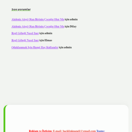
Son yorumlar
Akdeniz Ateşi Olan Birinin Çocuğu Olur Mu
için
admin
Akdeniz Ateşi Olan Birinin Çocuğu Olur Mu
için
Dilay
Regl Göbeği Nasıl Iner
için
admin
Regl Göbeği Nasıl Iner
için
Elmas
Odaklanmak Için Hangi Ilaç Kullanılır
için
admin
pbet
Reklam ve İletişim:
E-mail:
backlinkpaneli@gmail.com
Teams: