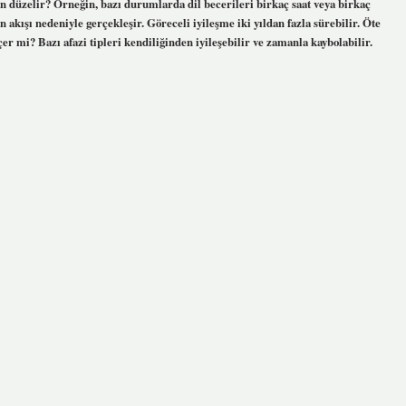
man düzelir? Örneğin, bazı durumlarda dil becerileri birkaç saat veya birkaç
n akışı nedeniyle gerçekleşir. Göreceli iyileşme iki yıldan fazla sürebilir. Öte
er mi? Bazı afazi tipleri kendiliğinden iyileşebilir ve zamanla kaybolabilir.