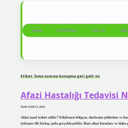
Anasayfa
Gizlilik Politikası
Yasal Uyarı
Hakkım
Etiket:
İnme sonrası konuşma geri gelir mi
Afazi Hastalığı Tedavisi N
Tarih: Eylül 13, 2024
Afazi nasıl tedavi edilir? Etkilenen bölgeye, darbenin şiddetine ve has
iyileşme ilk birkaç ayda gerçekleşebilir. Bazı afazi formları ve daha 