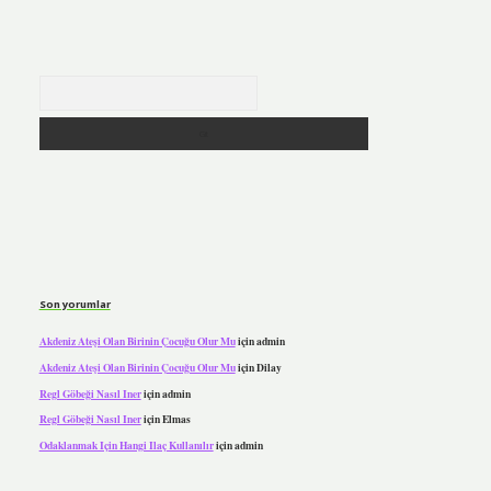
Arama
Son yorumlar
Akdeniz Ateşi Olan Birinin Çocuğu Olur Mu
için
admin
Akdeniz Ateşi Olan Birinin Çocuğu Olur Mu
için
Dilay
Regl Göbeği Nasıl Iner
için
admin
Regl Göbeği Nasıl Iner
için
Elmas
Odaklanmak Için Hangi Ilaç Kullanılır
için
admin