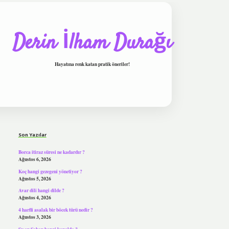
Derin İlham Durağı
Hayatına renk katan pratik öneriler!
Sidebar
tulipbet
Son Yazılar
Borca itiraz süresi ne kadardır ?
Ağustos 6, 2026
Koç hangi gezegeni yönetiyor ?
Ağustos 5, 2026
Avar dili hangi dilde ?
Ağustos 4, 2026
4 harfli asalak bir böcek türü nedir ?
Ağustos 3, 2026
Şu an Şaban hangi kanalda ?