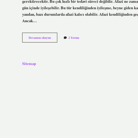
gerektirecektir. Bu çok hızlı bir tedavi süreci değildir. Afazi ne za
gün içinde iyileşebilir. Bu tür kendiliğinden iyileşme, beyne giden ka
yandan, bazı durumlarda afazi kalıcı olabilir. Afazi kendiliğinden geç
Ancak…
Afazi
Devamını okuyun
2 Yorum
Hastalığı
Tedavisi
Nasıl
Yapılır
Sitemap