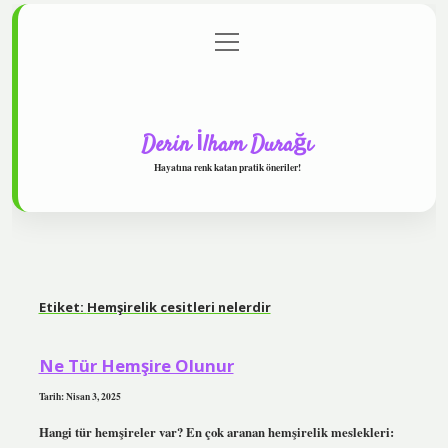
menüyü
Anasayfa
Gizlilik Politikası
Yasal Uyarı
aç
Hakkımızda
Derin İlham Durağı
Hayatına renk katan pratik öneriler!
Etiket:
Hemşirelik cesitleri nelerdir
Ne Tür Hemşire Olunur
Tarih: Nisan 3, 2025
Hangi tür hemşireler var? En çok aranan hemşirelik meslekleri: