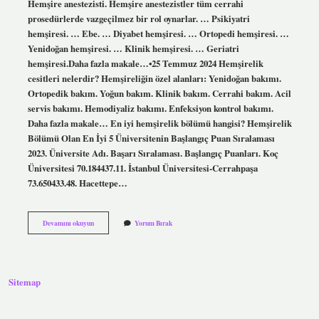
Hemşire anestezisti. Hemşire anestezistler tüm cerrahi
prosedürlerde vazgeçilmez bir rol oynarlar. … Psikiyatri
hemşiresi. … Ebe. … Diyabet hemşiresi. … Ortopedi hemşiresi. …
Yenidoğan hemşiresi. … Klinik hemşiresi. … Geriatri
hemşiresi.Daha fazla makale…•25 Temmuz 2024 Hemşirelik
cesitleri nelerdir? Hemşireliğin özel alanları: Yenidoğan bakımı.
Ortopedik bakım. Yoğun bakım. Klinik bakım. Cerrahi bakım. Acil
servis bakımı. Hemodiyaliz bakımı. Enfeksiyon kontrol bakımı.
Daha fazla makale… En iyi hemşirelik bölümü hangisi? Hemşirelik
Bölümü Olan En İyi 5 Üniversitenin Başlangıç ​​Puan Sıralaması
2023. Üniversite Adı. Başarı Sıralaması. Başlangıç ​​Puanları. Koç
Üniversitesi 70.184437.11. İstanbul Üniversitesi-Cerrahpaşa
73.650433.48. Hacettepe…
Ne
Devamını okuyun
Yorum Bırak
Tür
Hemşire
Olunur
Sitemap