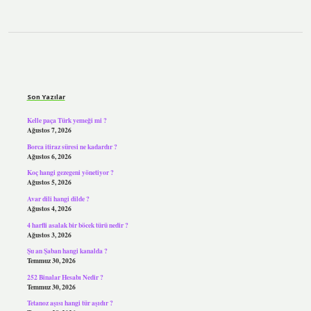
Sidebar
Son Yazılar
Kelle paça Türk yemeği mi ?
Ağustos 7, 2026
Borca itiraz süresi ne kadardır ?
Ağustos 6, 2026
Koç hangi gezegeni yönetiyor ?
Ağustos 5, 2026
Avar dili hangi dilde ?
Ağustos 4, 2026
4 harfli asalak bir böcek türü nedir ?
Ağustos 3, 2026
Şu an Şaban hangi kanalda ?
Temmuz 30, 2026
252 Binalar Hesabı Nedir ?
Temmuz 30, 2026
Tetanoz aşısı hangi tür aşıdır ?