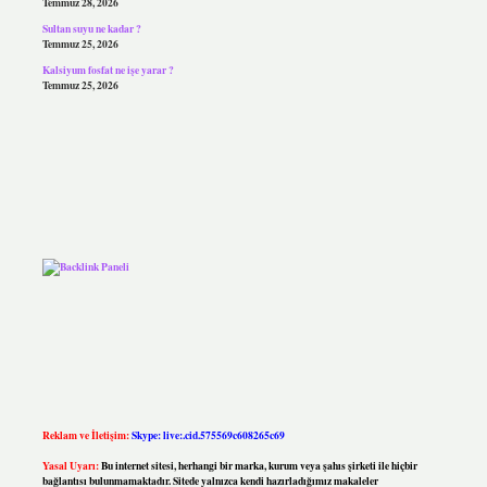
Temmuz 28, 2026
Sultan suyu ne kadar ?
Temmuz 25, 2026
Kalsiyum fosfat ne işe yarar ?
Temmuz 25, 2026
Reklam ve İletişim:
Skype: live:.cid.575569c608265c69
Yasal Uyarı:
Bu internet sitesi, herhangi bir marka, kurum veya şahıs şirketi ile hiçbir
bağlantısı bulunmamaktadır. Sitede yalnızca kendi hazırladığımız makaleler