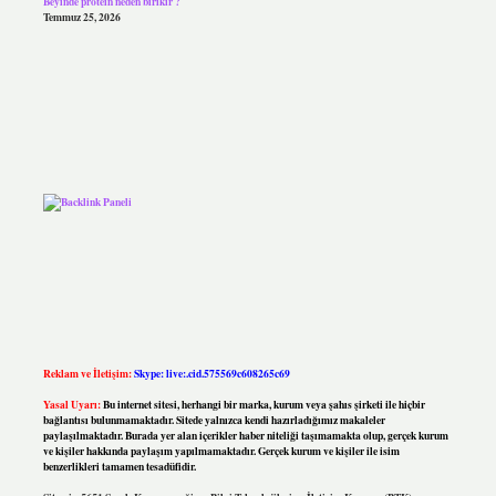
Beyinde protein neden birikir ?
Temmuz 25, 2026
Reklam ve İletişim:
Skype: live:.cid.575569c608265c69
Yasal Uyarı:
Bu internet sitesi, herhangi bir marka, kurum veya şahıs şirketi ile hiçbir
bağlantısı bulunmamaktadır. Sitede yalnızca kendi hazırladığımız makaleler
paylaşılmaktadır. Burada yer alan içerikler haber niteliği taşımamakta olup, gerçek kurum
ve kişiler hakkında paylaşım yapılmamaktadır. Gerçek kurum ve kişiler ile isim
benzerlikleri tamamen tesadüfidir.