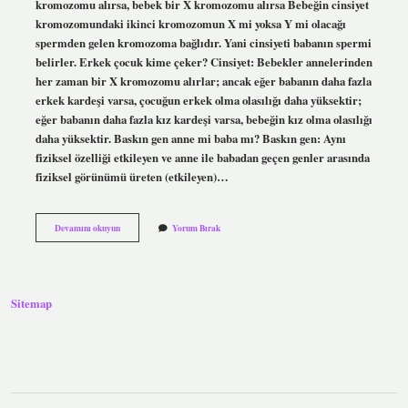
kromozomu alırsa, bebek bir X kromozomu alırsa Bebeğin cinsiyet
kromozomundaki ikinci kromozomun X mi yoksa Y mi olacağı
spermden gelen kromozoma bağlıdır. Yani cinsiyeti babanın spermi
belirler. Erkek çocuk kime çeker? Cinsiyet: Bebekler annelerinden
her zaman bir X kromozomu alırlar; ancak eğer babanın daha fazla
erkek kardeşi varsa, çocuğun erkek olma olasılığı daha yüksektir;
eğer babanın daha fazla kız kardeşi varsa, bebeğin kız olma olasılığı
daha yüksektir. Baskın gen anne mi baba mı? Baskın gen: Aynı
fiziksel özelliği etkileyen ve anne ile babadan geçen genler arasında
fiziksel görünümü üreten (etkileyen)…
Erkek
Devamını okuyun
Yorum Bırak
Çocuk
Geni
Kimden
Alır
Sitemap