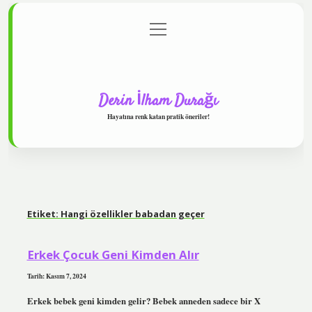
menüyü
Anasayfa
Gizlilik Politikası
Yasal Uyarı
aç
Hakkımızda
Derin İlham Durağı
Hayatına renk katan pratik öneriler!
Etiket:
Hangi özellikler babadan geçer
Erkek Çocuk Geni Kimden Alır
Tarih: Kasım 7, 2024
Erkek bebek geni kimden gelir? Bebek anneden sadece bir X