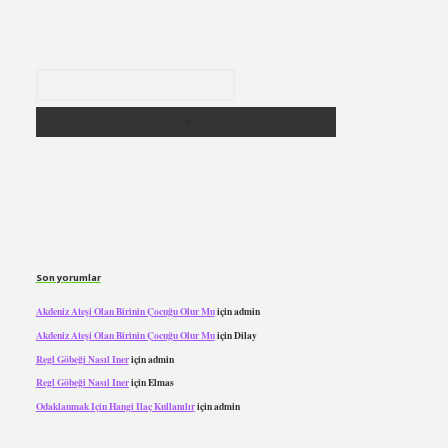
Arama
Son yorumlar
Akdeniz Ateşi Olan Birinin Çocuğu Olur Mu
için
admin
Akdeniz Ateşi Olan Birinin Çocuğu Olur Mu
için
Dilay
Regl Göbeği Nasıl Iner
için
admin
Regl Göbeği Nasıl Iner
için
Elmas
Odaklanmak Için Hangi Ilaç Kullanılır
için
admin