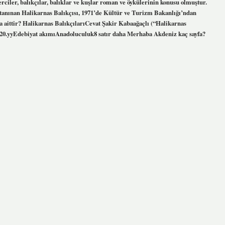
rciler, balıkçılar, balıklar ve kuşlar roman ve öykülerinin konusu olmuştur.
 tanınan Halikarnas Balıkçısı, 1971’de Kültür ve Turizm Bakanlığı’ndan
a aittir? Halikarnas BalıkçılarıCevat Şakir Kabaağaçlı (“Halikarnas
20.yyEdebiyat akımıAnadoluculuk8 satır daha Merhaba Akdeniz kaç sayfa?