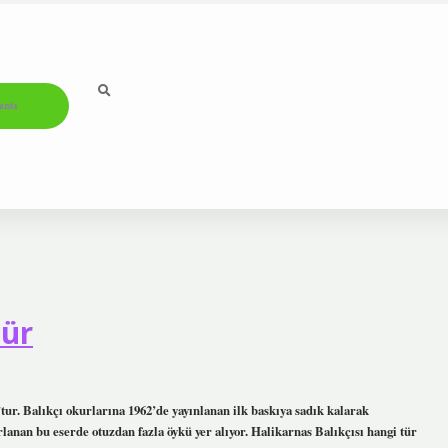
ızda
Tür
r. Balıkçı okurlarına 1962’de yayınlanan ilk baskıya sadık kalarak
nan bu eserde otuzdan fazla öykü yer alıyor. Halikarnas Balıkçısı hangi tür