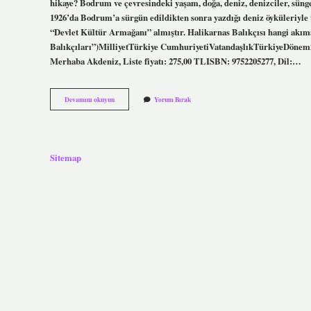
hikaye? Bodrum ve çevresindeki yaşam, doğa, deniz, denizciler, sünge
1926’da Bodrum’a sürgün edildikten sonra yazdığı deniz öyküleriyle
“Devlet Kültür Armağanı” almıştır. Halikarnas Balıkçısı hangi akım
Balıkçıları”)MilliyetTürkiye CumhuriyetiVatandaşlıkTürkiyeDönem
Merhaba Akdeniz, Liste fiyatı: 275,00 TLISBN: 9752205277, Dil:…
Merhaba
Devamını okuyun
Yorum Bırak
Akdeniz
Hangi
Tür
Sitemap