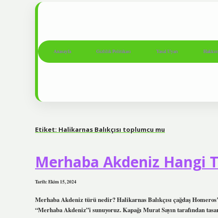
Anasayfa
Gizlilik Politikası
Yasal Uyarı
Hakkım
Etiket:
Halikarnas Balıkçısı toplumcu mu
Merhaba Akdeniz Hangi 
Tarih: Ekim 15, 2024
Merhaba Akdeniz türü nedir? Halikarnas Balıkçısı çağdaş Homeros’tu
“Merhaba Akdeniz”i sunuyoruz. Kapağı Murat Sayın tarafından tasarla