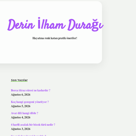
Derin İlham Durağı
Hayatına renk katan pratik öneriler!
Sidebar
tulipbet
Son Yazılar
Borca itiraz süresi ne kadardır ?
Ağustos 6, 2026
Koç hangi gezegeni yönetiyor ?
Ağustos 5, 2026
Avar dili hangi dilde ?
Ağustos 4, 2026
4 harfli asalak bir böcek türü nedir ?
Ağustos 3, 2026
Şu an Şaban hangi kanalda ?