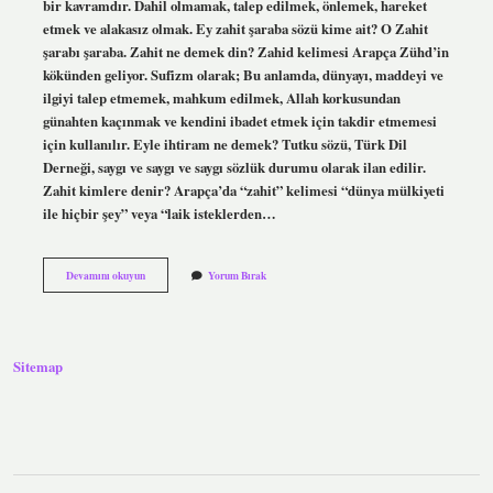
bir kavramdır. Dahil olmamak, talep edilmek, önlemek, hareket
etmek ve alakasız olmak. Ey zahit şaraba sözü kime ait? O Zahit
şarabı şaraba. Zahit ne demek din? Zahid kelimesi Arapça Zühd’in
kökünden geliyor. Sufizm olarak; Bu anlamda, dünyayı, maddeyi ve
ilgiyi talep etmemek, mahkum edilmek, Allah korkusundan
günahten kaçınmak ve kendini ibadet etmek için takdir etmemesi
için kullanılır. Eyle ihtiram ne demek? Tutku sözü, Türk Dil
Derneği, saygı ve saygı ve saygı sözlük durumu olarak ilan edilir.
Zahit kimlere denir? Arapça’da “zahit” kelimesi “dünya mülkiyeti
ile hiçbir şey” veya “laik isteklerden…
Ey
Devamını okuyun
Yorum Bırak
Zahit
Ne
Demek
Sitemap