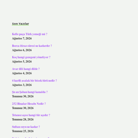
Sidebar
Son Yazılar
Kelle paça Türk yemeği mi ?
Ağustos 7, 2026
Borca itiraz süresi ne kadardır ?
Ağustos 6, 2026
Koç hangi gezegeni yönetiyor ?
Ağustos 5, 2026
Avar dili hangi dilde ?
Ağustos 4, 2026
4 harfli asalak bir böcek türü nedir ?
Ağustos 3, 2026
Şu an Şaban hangi kanalda ?
Temmuz 30, 2026
252 Binalar Hesabı Nedir ?
Temmuz 30, 2026
Tetanoz aşısı hangi tür aşıdır ?
Temmuz 28, 2026
Sultan suyu ne kadar ?
Temmuz 25, 2026