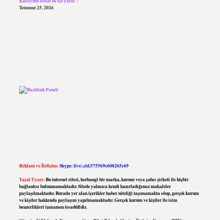
Kalsiyum fosfat ne işe yarar ?
Temmuz 25, 2026
Reklam ve İletişim:
Skype: live:.cid.575569c608265c69
Yasal Uyarı:
Bu internet sitesi, herhangi bir marka, kurum veya şahıs şirketi ile hiçbir
bağlantısı bulunmamaktadır. Sitede yalnızca kendi hazırladığımız makaleler
paylaşılmaktadır. Burada yer alan içerikler haber niteliği taşımamakta olup, gerçek kurum
ve kişiler hakkında paylaşım yapılmamaktadır. Gerçek kurum ve kişiler ile isim
benzerlikleri tamamen tesadüfidir.