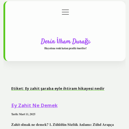
menüyü
Anasayfa
Gizlilik Politikası
Yasal Uyarı
aç
Hakkımızda
Derin İlham Durağı
Hayatına renk katan pratik öneriler!
Etiket:
Ey zahit şaraba eyle ihtiram hikayesi nedir
Ey Zahit Ne Demek
Tarih: Mart 11, 2025
Zahit olmak ne demek? 1. Zühldün Sözlük Anlamı: Zühd Arapça