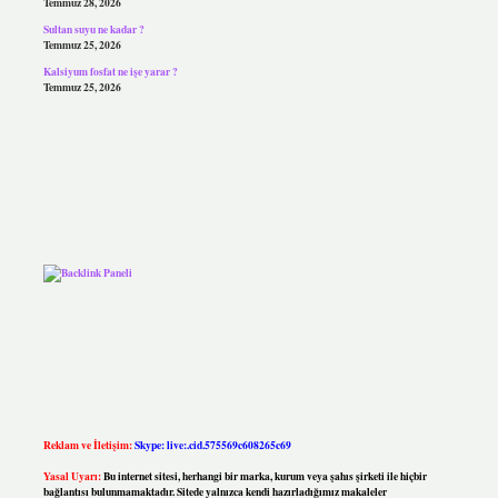
Temmuz 28, 2026
Sultan suyu ne kadar ?
Temmuz 25, 2026
Kalsiyum fosfat ne işe yarar ?
Temmuz 25, 2026
Reklam ve İletişim:
Skype: live:.cid.575569c608265c69
Yasal Uyarı:
Bu internet sitesi, herhangi bir marka, kurum veya şahıs şirketi ile hiçbir
bağlantısı bulunmamaktadır. Sitede yalnızca kendi hazırladığımız makaleler