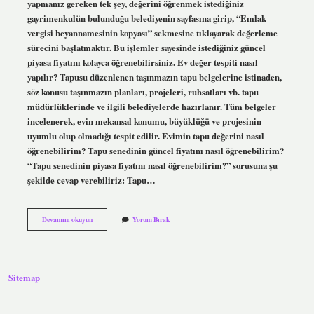
yapmanız gereken tek şey, değerini öğrenmek istediğiniz
gayrimenkulün bulunduğu belediyenin sayfasına girip, “Emlak
vergisi beyannamesinin kopyası” sekmesine tıklayarak değerleme
sürecini başlatmaktır. Bu işlemler sayesinde istediğiniz güncel
piyasa fiyatını kolayca öğrenebilirsiniz. Ev değer tespiti nasıl
yapılır? Tapusu düzenlenen taşınmazın tapu belgelerine istinaden,
söz konusu taşınmazın planları, projeleri, ruhsatları vb. tapu
müdürlüklerinde ve ilgili belediyelerde hazırlanır. Tüm belgeler
incelenerek, evin mekansal konumu, büyüklüğü ve projesinin
uyumlu olup olmadığı tespit edilir. Evimin tapu değerini nasıl
öğrenebilirim? Tapu senedinin güncel fiyatını nasıl öğrenebilirim?
“Tapu senedinin piyasa fiyatını nasıl öğrenebilirim?” sorusuna şu
şekilde cevap verebiliriz: Tapu…
Evimin
Devamını okuyun
Yorum Bırak
Değerini
Nasıl
Öğrenirim
Sitemap