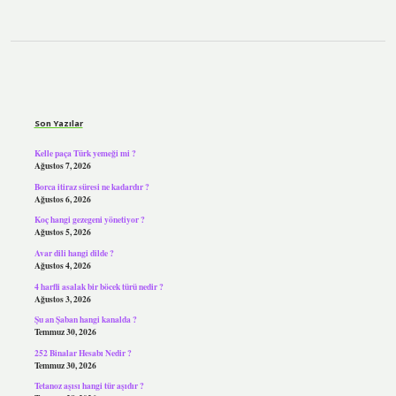
Sidebar
Son Yazılar
Kelle paça Türk yemeği mi ?
Ağustos 7, 2026
Borca itiraz süresi ne kadardır ?
Ağustos 6, 2026
Koç hangi gezegeni yönetiyor ?
Ağustos 5, 2026
Avar dili hangi dilde ?
Ağustos 4, 2026
4 harfli asalak bir böcek türü nedir ?
Ağustos 3, 2026
Şu an Şaban hangi kanalda ?
Temmuz 30, 2026
252 Binalar Hesabı Nedir ?
Temmuz 30, 2026
Tetanoz aşısı hangi tür aşıdır ?