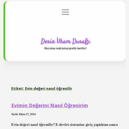
menüyü
Anasayfa
Gizlilik Politikası
Yasal Uyarı
aç
Hakkımızda
Derin İlham Durağı
Hayatına renk katan pratik öneriler!
Etiket:
Evin değeri nasıl öğrenilir
Evimin Değerini Nasıl Öğrenirim
Tarih: Ekim 27, 2024
Evin değeri nasıl öğrenilir? E-devlet sistemine giriş yaptıktan sonra