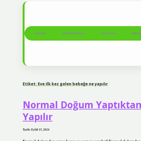
Anasayfa
Gizlilik Politikası
Yasal Uyarı
Hakkım
Etiket:
Eve ilk kez gelen bebeğe ne yapılır
Normal Doğum Yaptıktan
Yapılır
Tarih: Eylül 15, 2024
Normal doğumdan sonra banyo ne zaman yapılır? Normal doğumdan so