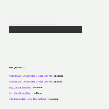
Arama
Son yorumlar
Akdeniz Ateşi Olan Birinin Çocuğu Olur Mu
için
admin
Akdeniz Ateşi Olan Birinin Çocuğu Olur Mu
için
Dilay
Regl Göbeği Nasıl Iner
için
admin
Regl Göbeği Nasıl Iner
için
Elmas
Odaklanmak Için Hangi Ilaç Kullanılır
için
admin