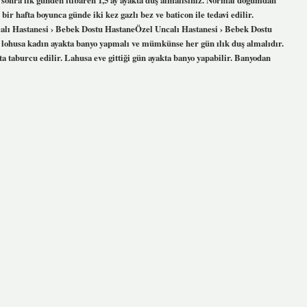
bir hafta boyunca günde iki kez gazlı bez ve baticon ile tedavi edilir.
lı Hastanesi › Bebek Dostu HastaneÖzel Uncalı Hastanesi › Bebek Dostu
ohusa kadın ayakta banyo yapmalı ve mümkünse her gün ılık duş almalıdır.
ta taburcu edilir. Lahusa eve gittiği gün ayakta banyo yapabilir. Banyodan