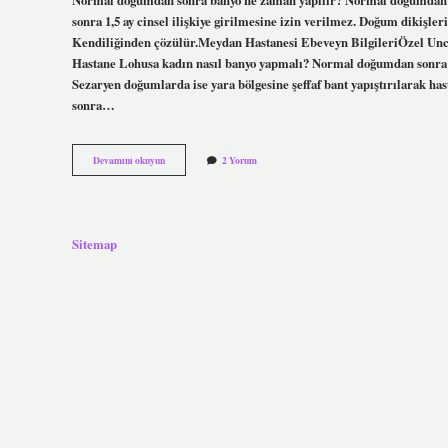
sonra 1,5 ay cinsel ilişkiye girilmesine izin verilmez. Doğum dikişleri 
Kendiliğinden çözülür.Meydan Hastanesi Ebeveyn BilgileriÖzel Unca
Hastane Lohusa kadın nasıl banyo yapmalı? Normal doğumdan sonra l
Sezaryen doğumlarda ise yara bölgesine şeffaf bant yapıştırılarak has
sonra…
Normal
Devamını okuyun
2 Yorum
Doğum
Yaptıktan
Kaç
Gün
Sonra
Sitemap
Banyo
Yapılır