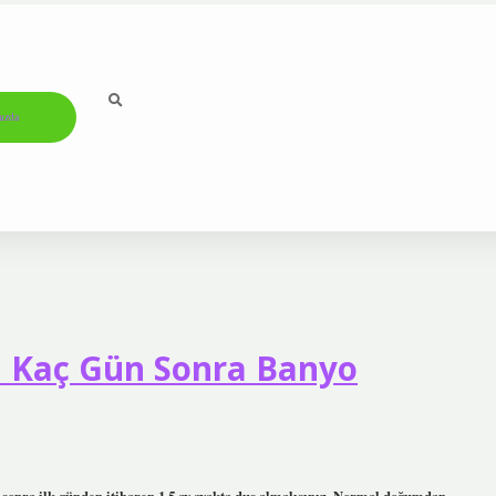
ızda
 Kaç Gün Sonra Banyo
nra ilk günden itibaren 1,5 ay ayakta duş almalısınız. Normal doğumdan