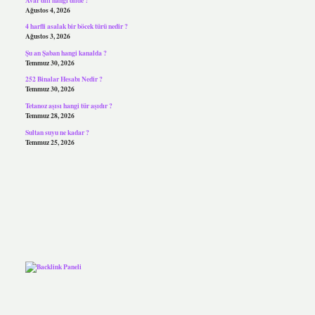
Ağustos 4, 2026
4 harfli asalak bir böcek türü nedir ?
Ağustos 3, 2026
Şu an Şaban hangi kanalda ?
Temmuz 30, 2026
252 Binalar Hesabı Nedir ?
Temmuz 30, 2026
Tetanoz aşısı hangi tür aşıdır ?
Temmuz 28, 2026
Sultan suyu ne kadar ?
Temmuz 25, 2026