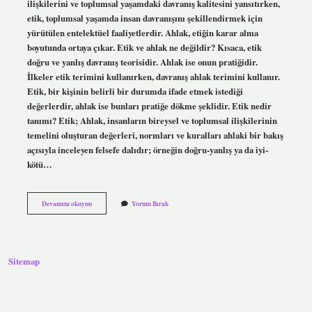
ilişkilerini ve toplumsal yaşamdaki davranış kalitesini yansıtırken,
etik, toplumsal yaşamda insan davranışını şekillendirmek için
yürütülen entelektüel faaliyetlerdir. Ahlak, etiğin karar alma
boyutunda ortaya çıkar. Etik ve ahlak ne değildir? Kısaca, etik
doğru ve yanlış davranış teorisidir. Ahlak ise onun pratiğidir.
İlkeler etik terimini kullanırken, davranış ahlak terimini kullanır.
Etik, bir kişinin belirli bir durumda ifade etmek istediği
değerlerdir, ahlak ise bunları pratiğe dökme şeklidir. Etik nedir
tanımı? Etik; Ahlak, insanların bireysel ve toplumsal ilişkilerinin
temelini oluşturan değerleri, normları ve kuralları ahlaki bir bakış
açısıyla inceleyen felsefe dalıdır; örneğin doğru-yanlış ya da iyi-
kötü…
Etik
Devamını okuyun
Yorum Bırak
Ve
Ahlak
Arasındaki
Fark
Nedir
Sitemap