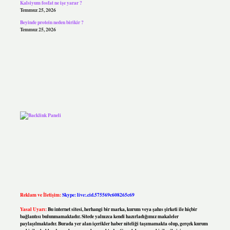
Kalsiyum fosfat ne işe yarar ?
Temmuz 25, 2026
Beyinde protein neden birikir ?
Temmuz 25, 2026
Reklam ve İletişim:
Skype: live:.cid.575569c608265c69
Yasal Uyarı:
Bu internet sitesi, herhangi bir marka, kurum veya şahıs şirketi ile hiçbir
bağlantısı bulunmamaktadır. Sitede yalnızca kendi hazırladığımız makaleler
paylaşılmaktadır. Burada yer alan içerikler haber niteliği taşımamakta olup, gerçek kurum