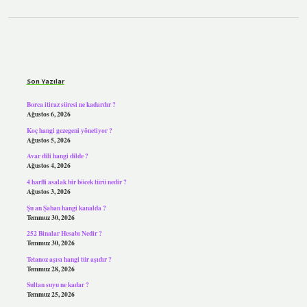
Sidebar
Son Yazılar
Borca itiraz süresi ne kadardır ?
Ağustos 6, 2026
Koç hangi gezegeni yönetiyor ?
Ağustos 5, 2026
Avar dili hangi dilde ?
Ağustos 4, 2026
4 harfli asalak bir böcek türü nedir ?
Ağustos 3, 2026
Şu an Şaban hangi kanalda ?
Temmuz 30, 2026
252 Binalar Hesabı Nedir ?
Temmuz 30, 2026
Tetanoz aşısı hangi tür aşıdır ?
Temmuz 28, 2026
Sultan suyu ne kadar ?
Temmuz 25, 2026