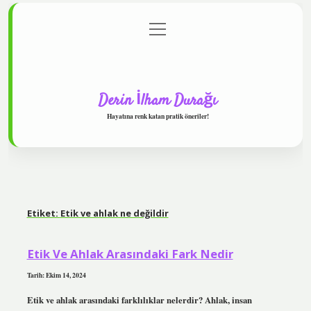
menüyü
Anasayfa
Gizlilik Politikası
Yasal Uyarı
aç
Hakkımızda
Derin İlham Durağı
Hayatına renk katan pratik öneriler!
Etiket:
Etik ve ahlak ne değildir
Etik Ve Ahlak Arasındaki Fark Nedir
Tarih: Ekim 14, 2024
Etik ve ahlak arasındaki farklılıklar nelerdir? Ahlak, insan