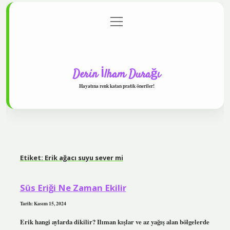
menüyü
Anasayfa
Gizlilik Politikası
Yasal Uyarı
aç
Hakkımızda
Derin İlham Durağı
Hayatına renk katan pratik öneriler!
Etiket:
Erik ağacı suyu sever mi
Süs Eriği Ne Zaman Ekilir
Tarih: Kasım 15, 2024
Erik hangi aylarda dikilir? Ilıman kışlar ve az yağış alan bölgelerde