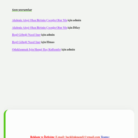
Son yorumlar
Akdeniz Ateşi Olan Birinin Çocuğu Olur Mu
için
admin
Akdeniz Ateşi Olan Birinin Çocuğu Olur Mu
için
Dilay
Regl Göbeği Nasıl Iner
için
admin
Regl Göbeği Nasıl Iner
için
Elmas
Odaklanmak Için Hangi Ilaç Kullanılır
için
admin
ipbet
Reklam ve İletişim:
E-mail:
backlinkpaneli@gmail.com
Teams: