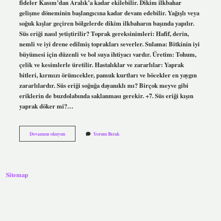
fideler Kasım’dan Aralık’a kadar ekilebilir. Dikim ilkbahar
gelişme döneminin başlangıcına kadar devam edebilir. Yağışlı veya
soğuk kışlar geçiren bölgelerde dikim ilkbaharın başında yapılır.
Süs eriği nasıl yetiştirilir? Toprak gereksinimleri: Hafif, derin,
nemli ve iyi drene edilmiş toprakları severler. Sulama: Bitkinin iyi
büyümesi için düzenli ve bol suya ihtiyacı vardır. Üretim: Tohum,
çelik ve kesimlerle üretilir. Hastalıklar ve zararlılar: Yaprak
bitleri, kırmızı örümcekler, pamuk kurtları ve böcekler en yaygın
zararlılardır. Süs eriği soğuğa dayanıklı mı? Birçok meyve gibi
eriklerin de buzdolabında saklanması gerekir. +7. Süs eriği kışın
yaprak döker mi?…
Süs
Devamını okuyun
Yorum Bırak
Eriği
Ne
Zaman
Ekilir
Sitemap