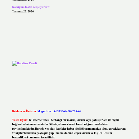
Kalsiyum fosfat ne işe yarar ?
Temmuz 25, 2026
Reklam ve İletişim:
Skype: live:.cid.575569c608265c69
Yasal Uyarı:
Bu internet sitesi, herhangi bir marka, kurum veya şahıs şirketi ile hiçbir
bağlantısı bulunmamaktadır. Sitede yalnızca kendi hazırladığımız makaleler
paylaşılmaktadır. Burada yer alan içerikler haber niteliği taşımamakta olup, gerçek kurum
ve kişiler hakkında paylaşım yapılmamaktadır. Gerçek kurum ve kişiler ile isim
benzerlikleri tamamen tesadüfidir.