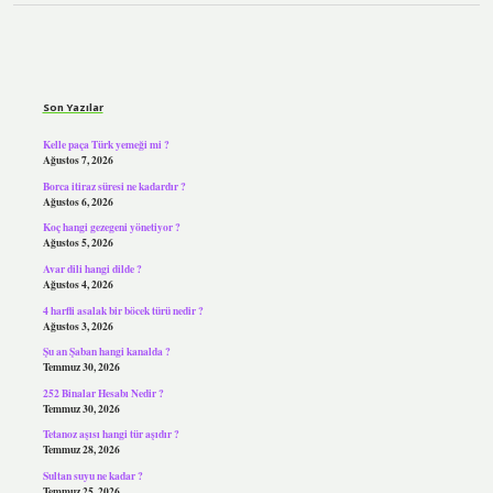
Sidebar
Son Yazılar
Kelle paça Türk yemeği mi ?
Ağustos 7, 2026
Borca itiraz süresi ne kadardır ?
Ağustos 6, 2026
Koç hangi gezegeni yönetiyor ?
Ağustos 5, 2026
Avar dili hangi dilde ?
Ağustos 4, 2026
4 harfli asalak bir böcek türü nedir ?
Ağustos 3, 2026
Şu an Şaban hangi kanalda ?
Temmuz 30, 2026
252 Binalar Hesabı Nedir ?
Temmuz 30, 2026
Tetanoz aşısı hangi tür aşıdır ?
Temmuz 28, 2026
Sultan suyu ne kadar ?
Temmuz 25, 2026