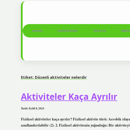
Anasayfa
Gizlilik Politikası
Yasal Uyarı
Hakkım
Etiket:
Düzenli aktiviteler nelerdir
Aktiviteler Kaça Ayrılır
Tarih: Eylül 8, 2024
Fiziksel aktiviteler kaça ayrılır? Fiziksel aktivite türü: Aerobik (day
sınıflandırılabilir (2). 2. Fiziksel aktivitenin yoğunluğu: Bir aktivite