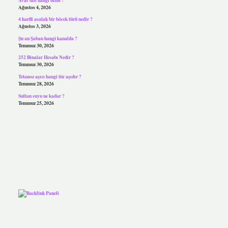
Ağustos 4, 2026
4 harfli asalak bir böcek türü nedir ?
Ağustos 3, 2026
Şu an Şaban hangi kanalda ?
Temmuz 30, 2026
252 Binalar Hesabı Nedir ?
Temmuz 30, 2026
Tetanoz aşısı hangi tür aşıdır ?
Temmuz 28, 2026
Sultan suyu ne kadar ?
Temmuz 25, 2026