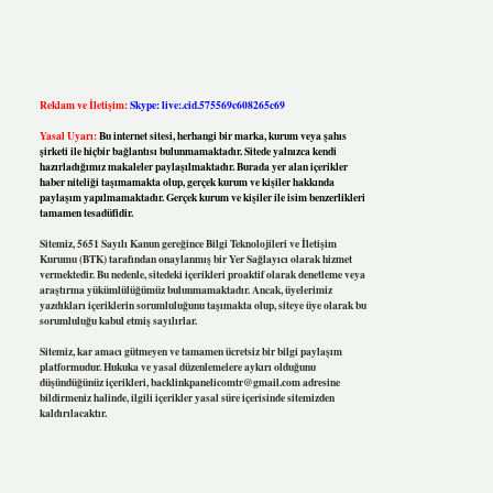
Reklam ve İletişim:
Skype: live:.cid.575569c608265c69
Yasal Uyarı:
Bu internet sitesi, herhangi bir marka, kurum veya şahıs
şirketi ile hiçbir bağlantısı bulunmamaktadır. Sitede yalnızca kendi
hazırladığımız makaleler paylaşılmaktadır. Burada yer alan içerikler
haber niteliği taşımamakta olup, gerçek kurum ve kişiler hakkında
paylaşım yapılmamaktadır. Gerçek kurum ve kişiler ile isim benzerlikleri
tamamen tesadüfidir.
Sitemiz, 5651 Sayılı Kanun gereğince Bilgi Teknolojileri ve İletişim
Kurumu (BTK) tarafından onaylanmış bir Yer Sağlayıcı olarak hizmet
vermektedir. Bu nedenle, sitedeki içerikleri proaktif olarak denetleme veya
araştırma yükümlülüğümüz bulunmamaktadır. Ancak, üyelerimiz
yazdıkları içeriklerin sorumluluğunu taşımakta olup, siteye üye olarak bu
sorumluluğu kabul etmiş sayılırlar.
Sitemiz, kar amacı gütmeyen ve tamamen ücretsiz bir bilgi paylaşım
platformudur. Hukuka ve yasal düzenlemelere aykırı olduğunu
düşündüğünüz içerikleri,
backlinkpanelicomtr@gmail.com
adresine
bildirmeniz halinde, ilgili içerikler yasal süre içerisinde sitemizden
kaldırılacaktır.