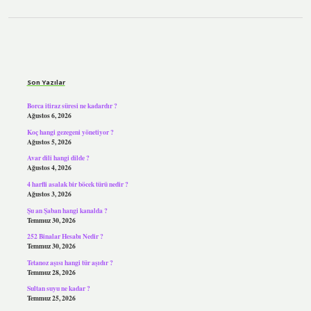
Sidebar
Son Yazılar
Borca itiraz süresi ne kadardır ?
Ağustos 6, 2026
Koç hangi gezegeni yönetiyor ?
Ağustos 5, 2026
Avar dili hangi dilde ?
Ağustos 4, 2026
4 harfli asalak bir böcek türü nedir ?
Ağustos 3, 2026
Şu an Şaban hangi kanalda ?
Temmuz 30, 2026
252 Binalar Hesabı Nedir ?
Temmuz 30, 2026
Tetanoz aşısı hangi tür aşıdır ?
Temmuz 28, 2026
Sultan suyu ne kadar ?
Temmuz 25, 2026