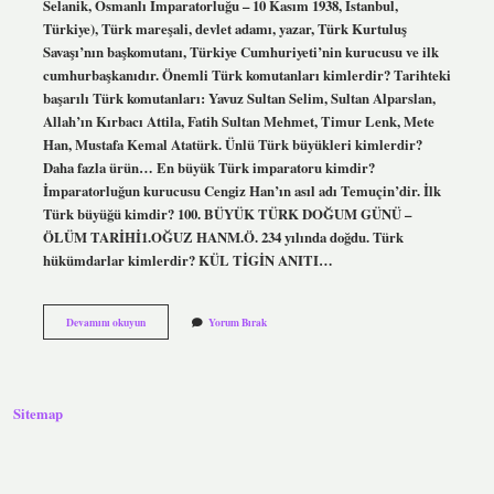
Selanik, Osmanlı İmparatorluğu – 10 Kasım 1938, İstanbul,
Türkiye), Türk mareşali, devlet adamı, yazar, Türk Kurtuluş
Savaşı’nın başkomutanı, Türkiye Cumhuriyeti’nin kurucusu ve ilk
cumhurbaşkanıdır. Önemli Türk komutanları kimlerdir? Tarihteki
başarılı Türk komutanları: Yavuz Sultan Selim, Sultan Alparslan,
Allah’ın Kırbacı Attila, Fatih Sultan Mehmet, Timur Lenk, Mete
Han, Mustafa Kemal Atatürk. Ünlü Türk büyükleri kimlerdir?
Daha fazla ürün… En büyük Türk imparatoru kimdir?
İmparatorluğun kurucusu Cengiz Han’ın asıl adı Temuçin’dir. İlk
Türk büyüğü kimdir? 100. BÜYÜK TÜRK DOĞUM GÜNÜ –
ÖLÜM TARİHİ1.OĞUZ HANM.Ö. 234 yılında doğdu. Türk
hükümdarlar kimlerdir? KÜL TİGİN ANITI…
Ünlü
Devamını okuyun
Yorum Bırak
Türk
Liderler
Kimlerdir
Sitemap