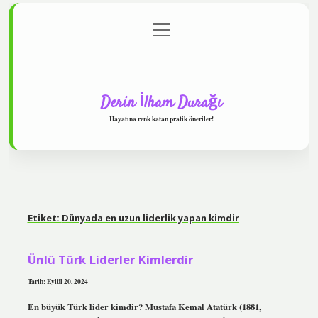
menüyü
Anasayfa
Gizlilik Politikası
Yasal Uyarı
aç
Hakkımızda
Derin İlham Durağı
Hayatına renk katan pratik öneriler!
Etiket:
Dünyada en uzun liderlik yapan kimdir
Ünlü Türk Liderler Kimlerdir
Tarih: Eylül 20, 2024
En büyük Türk lider kimdir? Mustafa Kemal Atatürk (1881,