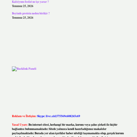
Kalsiyum fosfat ne işe yarar ?
Temmuz 25, 2026
Beyinde protein neden birikir ?
Temmuz 25, 2026
Reklam ve İletişim:
Skype: live:.cid.575569c608265c69
Yasal Uyarı:
Bu internet sitesi, herhangi bir marka, kurum veya şahıs şirketi ile hiçbir
bağlantısı bulunmamaktadır. Sitede yalnızca kendi hazırladığımız makaleler
paylaşılmaktadır. Burada yer alan içerikler haber niteliği taşımamakta olup, gerçek kurum