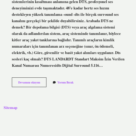
sistemlerinin kısaltması anlamına gelen DTS, profesyonel ses
deneyiminizi evde taşımaktadır. 48’e kadar hertz ses hızını
destekleyen yüksek tanımlama -ound -dts ile birçok surround ses
kanalını gerçekçi bir şekilde duyabilirsiniz. Arabada DTS ne
demek? Bir depolama bilgisi (DTS) veya araç algılama sistemi
olarak da adlandırılan sistem, araç sisteminde tanımlanır, böylece
kitler araç yakıt tanklarına bağlıdır. Tanımlı araçların kimlik
numaraları için tanımlanan arz seçeneğine (sınır, ön ödemeli,
elektrik, vb.) Göre, güvenilir ve basit yakıt alımları uygulanır. Dts
sesleri kaç olmalı? DTS LANDARDT Standart Maksim İzin Verilen
Kanal Numarası Numeresidts Dijital Surround 5.116…
Dts
Devamını okuyun
Yorum Bırak
Desteği
Nedir
Sitemap