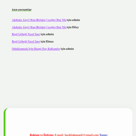
Son yorumlar
Akdeniz Ateşi Olan Birinin Çocuğu Olur Mu
için
admin
Akdeniz Ateşi Olan Birinin Çocuğu Olur Mu
için
Dilay
Regl Göbeği Nasıl Iner
için
admin
Regl Göbeği Nasıl Iner
için
Elmas
Odaklanmak Için Hangi Ilaç Kullanılır
için
admin
pbet
Reklam ve İletişim:
E-mail:
backlinkpaneli@gmail.com
Teams: