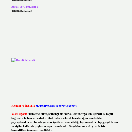
Sultan suyu ne kadar ?
Temmuz 25, 2026
Reklam ve İletişim:
Skype: live:.cid.575569c608265c69
Yasal Uyarı:
Bu internet sitesi, herhangi bir marka, kurum veya şahıs şirketi ile hiçbir
bağlantısı bulunmamaktadır. Sitede yalnızca kendi hazırladığımız makaleler
paylaşılmaktadır. Burada yer alan içerikler haber niteliği taşımamakta olup, gerçek kurum
ve kişiler hakkında paylaşım yapılmamaktadır. Gerçek kurum ve kişiler ile isim
benzerlikleri tamamen tesadüfidir.