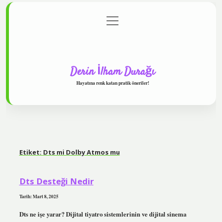
menüyü
Anasayfa
Gizlilik Politikası
Yasal Uyarı
aç
Hakkımızda
Derin İlham Durağı
Hayatına renk katan pratik öneriler!
Etiket:
Dts mi Dolby Atmos mu
Dts Desteği Nedir
Tarih: Mart 8, 2025
Dts ne işe yarar? Dijital tiyatro sistemlerinin ve dijital sinema