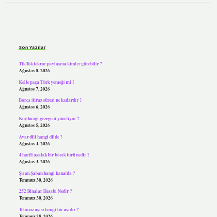
Sidebar
Son Yazılar
TikTok tekrar paylaşma kimler görebilir ?
Ağustos 8, 2026
Kelle paça Türk yemeği mi ?
Ağustos 7, 2026
Borca itiraz süresi ne kadardır ?
Ağustos 6, 2026
Koç hangi gezegeni yönetiyor ?
Ağustos 5, 2026
Avar dili hangi dilde ?
Ağustos 4, 2026
4 harfli asalak bir böcek türü nedir ?
Ağustos 3, 2026
Şu an Şaban hangi kanalda ?
Temmuz 30, 2026
252 Binalar Hesabı Nedir ?
Temmuz 30, 2026
Tetanoz aşısı hangi tür aşıdır ?
Temmuz 28, 2026