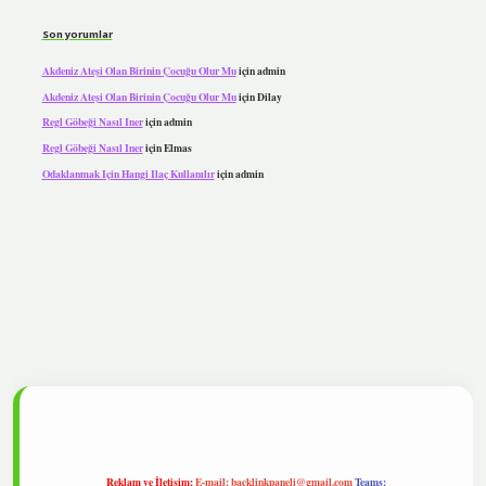
Son yorumlar
Akdeniz Ateşi Olan Birinin Çocuğu Olur Mu
için
admin
Akdeniz Ateşi Olan Birinin Çocuğu Olur Mu
için
Dilay
Regl Göbeği Nasıl Iner
için
admin
Regl Göbeği Nasıl Iner
için
Elmas
Odaklanmak Için Hangi Ilaç Kullanılır
için
admin
pbet
Reklam ve İletişim:
E-mail:
backlinkpaneli@gmail.com
Teams: