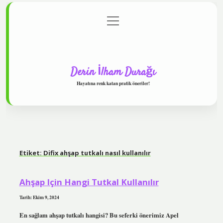
menüyü
Anasayfa
Gizlilik Politikası
Yasal Uyarı
aç
Hakkımızda
Derin İlham Durağı
Hayatına renk katan pratik öneriler!
Etiket:
Difix ahşap tutkalı nasıl kullanılır
Ahşap Için Hangi Tutkal Kullanılır
Tarih: Ekim 9, 2024
En sağlam ahşap tutkalı hangisi? Bu seferki önerimiz Apel