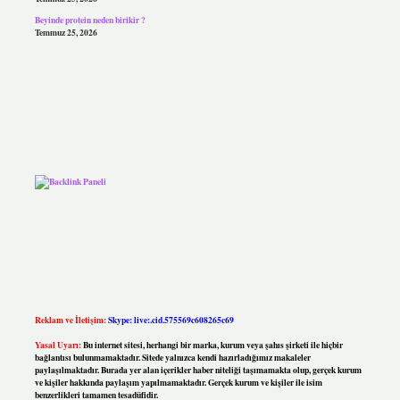
Beyinde protein neden birikir ?
Temmuz 25, 2026
Reklam ve İletişim:
Skype: live:.cid.575569c608265c69
Yasal Uyarı:
Bu internet sitesi, herhangi bir marka, kurum veya şahıs şirketi ile hiçbir
bağlantısı bulunmamaktadır. Sitede yalnızca kendi hazırladığımız makaleler
paylaşılmaktadır. Burada yer alan içerikler haber niteliği taşımamakta olup, gerçek kurum
ve kişiler hakkında paylaşım yapılmamaktadır. Gerçek kurum ve kişiler ile isim
benzerlikleri tamamen tesadüfidir.