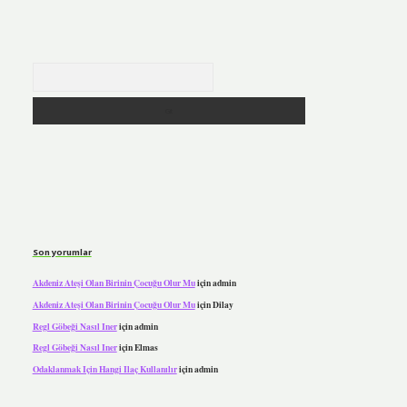
Arama
Son yorumlar
Akdeniz Ateşi Olan Birinin Çocuğu Olur Mu
için
admin
Akdeniz Ateşi Olan Birinin Çocuğu Olur Mu
için
Dilay
Regl Göbeği Nasıl Iner
için
admin
Regl Göbeği Nasıl Iner
için
Elmas
Odaklanmak Için Hangi Ilaç Kullanılır
için
admin