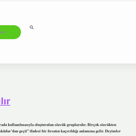
ızda
lır
rada kullanılmasıyla oluşturulan sözcük gruplarıdır. Birçok sözcükten
küdar’dan geçti” ifadesi bir fırsatın kaçırıldığı anlamına gelir. Deyimler