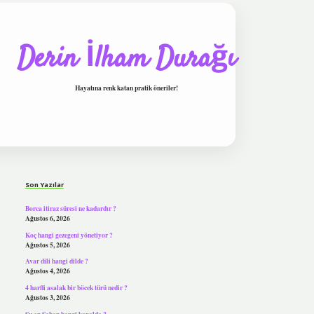
Derin İlham Durağı
Hayatına renk katan pratik öneriler!
Sidebar
tulipbet
Son Yazılar
Borca itiraz süresi ne kadardır ?
Ağustos 6, 2026
Koç hangi gezegeni yönetiyor ?
Ağustos 5, 2026
Avar dili hangi dilde ?
Ağustos 4, 2026
4 harfli asalak bir böcek türü nedir ?
Ağustos 3, 2026
Şu an Şaban hangi kanalda ?