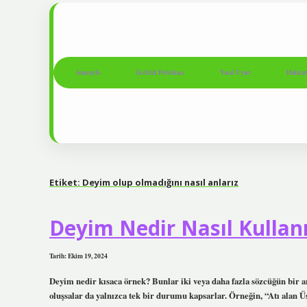
Anasayfa
Gizlilik Politikası
Yasal Uyarı
Hakkım
Etiket:
Deyim olup olmadığını nasıl anlarız
Deyim Nedir Nasıl Kullanı
Tarih: Ekim 19, 2024
Deyim nedir kısaca örnek? Bunlar iki veya daha fazla sözcüğün bir a
oluşsalar da yalnızca tek bir durumu kapsarlar. Örneğin, “Atı alan Üs