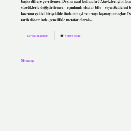
başka dillere çevrilemez. Deyim nasıl kullanılır? Atasözleri gibi for
sözcüklerle değiştirilemez – eşanlamlı olsalar bile – veya sözdizimi b
kavramı çekici bir şekilde ifade etmeyi ve ortaya koymayı amaçlar. D
tarih döneminde, genellikle metafor olarak…
Deyim
Devamını okuyun
Yorum Bırak
Nedir
Nasıl
Kullanılır
Sitemap