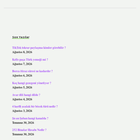
Sidebar
Son Yazılar
TikTok tekrar paylaşma kimler görebilir ?
Ağustos 8, 2026
Kelle paça Türk yemeği mi ?
Ağustos 7, 2026
Borca itiraz süresi ne kadardır ?
Ağustos 6, 2026
Koç hangi gezegeni yönetiyor ?
Ağustos 5, 2026
Avar dili hangi dilde ?
Ağustos 4, 2026
4 harfli asalak bir böcek türü nedir ?
Ağustos 3, 2026
Şu an Şaban hangi kanalda ?
Temmuz 30, 2026
252 Binalar Hesabı Nedir ?
Temmuz 30, 2026