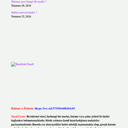
Tetanoz aşısı hangi tür aşıdır ?
Temmuz 28, 2026
Sultan suyu ne kadar ?
Temmuz 25, 2026
Reklam ve İletişim:
Skype: live:.cid.575569c608265c69
Yasal Uyarı:
Bu internet sitesi, herhangi bir marka, kurum veya şahıs şirketi ile hiçbir
bağlantısı bulunmamaktadır. Sitede yalnızca kendi hazırladığımız makaleler
paylaşılmaktadır. Burada yer alan içerikler haber niteliği taşımamakta olup, gerçek kurum