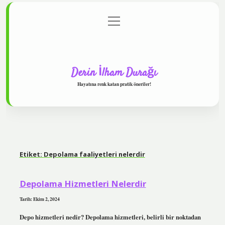
menüyü
Anasayfa
Gizlilik Politikası
Yasal Uyarı
aç
Hakkımızda
Derin İlham Durağı
Hayatına renk katan pratik öneriler!
Etiket:
Depolama faaliyetleri nelerdir
Depolama Hizmetleri Nelerdir
Tarih: Ekim 2, 2024
Depo hizmetleri nedir? Depolama hizmetleri, belirli bir noktadan