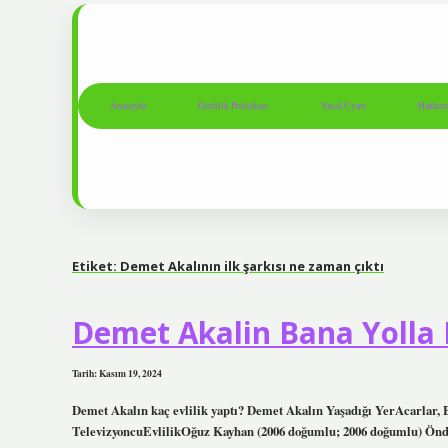
Anasayfa
Gizlilik Politikası
Yasal Uyarı
Hakkım
Etiket:
Demet Akalının ilk şarkısı ne zaman çıktı
Demet Akalin Bana Yolla 
Tarih: Kasım 19, 2024
Demet Akalın kaç evlilik yaptı? Demet Akalın Yaşadığı YerAcarlar, 
TelevizyoncuEvlilikOğuz Kayhan (2006 doğumlu; 2006 doğumlu) Önd