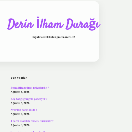
Derin İlham Durağı
Hayatına renk katan pratik öneriler!
Sidebar
tulipbet
Son Yazılar
Borca itiraz süresi ne kadardır ?
Ağustos 6, 2026
Koç hangi gezegeni yönetiyor ?
Ağustos 5, 2026
Avar dili hangi dilde ?
Ağustos 4, 2026
4 harfli asalak bir böcek türü nedir ?
Ağustos 3, 2026
Şu an Şaban hangi kanalda ?