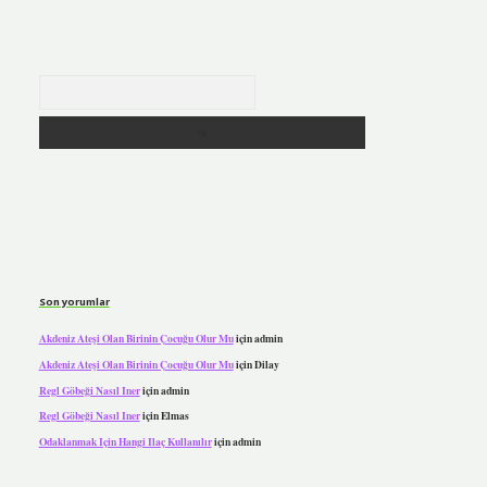
Arama
Son yorumlar
Akdeniz Ateşi Olan Birinin Çocuğu Olur Mu
için
admin
Akdeniz Ateşi Olan Birinin Çocuğu Olur Mu
için
Dilay
Regl Göbeği Nasıl Iner
için
admin
Regl Göbeği Nasıl Iner
için
Elmas
Odaklanmak Için Hangi Ilaç Kullanılır
için
admin