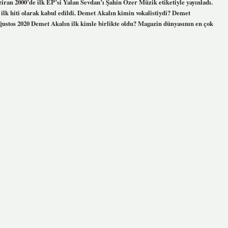
iran 2000’de ilk EP’si Yalan Sevdan’ı Şahin Özer Müzik etiketiyle yayınladı.
ilk hiti olarak kabul edildi. Demet Akalın kimin vokalistiydi? Demet
ustos 2020 Demet Akalın ilk kimle birlikte oldu? Magazin dünyasının en çok