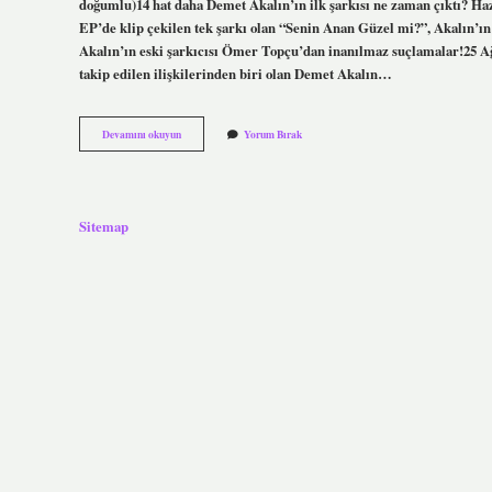
doğumlu)14 hat daha Demet Akalın’ın ilk şarkısı ne zaman çıktı? Haz
EP’de klip çekilen tek şarkı olan “Senin Anan Güzel mi?”, Akalın’ın 
Akalın’ın eski şarkıcısı Ömer Topçu’dan inanılmaz suçlamalar!25 Ağ
takip edilen ilişkilerinden biri olan Demet Akalın…
Demet
Devamını okuyun
Yorum Bırak
Akalin
Bana
Yolla
Kimin
Şarkısı
Sitemap