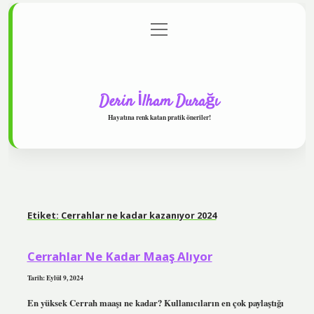
menüyü
Anasayfa
Gizlilik Politikası
Yasal Uyarı
aç
Hakkımızda
Derin İlham Durağı
Hayatına renk katan pratik öneriler!
Etiket:
Cerrahlar ne kadar kazanıyor 2024
Cerrahlar Ne Kadar Maaş Alıyor
Tarih: Eylül 9, 2024
En yüksek Cerrah maaşı ne kadar? Kullanıcıların en çok paylaştığı