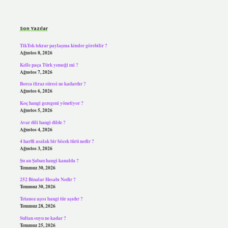
Sidebar
Son Yazılar
TikTok tekrar paylaşma kimler görebilir ?
Ağustos 8, 2026
Kelle paça Türk yemeği mi ?
Ağustos 7, 2026
Borca itiraz süresi ne kadardır ?
Ağustos 6, 2026
Koç hangi gezegeni yönetiyor ?
Ağustos 5, 2026
Avar dili hangi dilde ?
Ağustos 4, 2026
4 harfli asalak bir böcek türü nedir ?
Ağustos 3, 2026
Şu an Şaban hangi kanalda ?
Temmuz 30, 2026
252 Binalar Hesabı Nedir ?
Temmuz 30, 2026
Tetanoz aşısı hangi tür aşıdır ?
Temmuz 28, 2026
Sultan suyu ne kadar ?
Temmuz 25, 2026