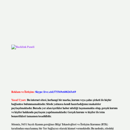
Reklam ve İletişim:
Skype: live:.cid.575569c608265c69
Yasal Uyarı:
Bu internet sitesi, herhangi bir marka, kurum veya şahıs şirketi ile hiçbir
bağlantısı bulunmamaktadır. Sitede yalnızca kendi hazırladığımız makaleler
paylaşılmaktadır. Burada yer alan içerikler haber niteliği taşımamakta olup, gerçek kurum
ve kişiler hakkında paylaşım yapılmamaktadır. Gerçek kurum ve kişiler ile isim
benzerlikleri tamamen tesadüfidir.
Sitemiz, 5651 Sayılı Kanun gereğince Bilgi Teknolojileri ve İletişim Kurumu (BTK)
tarafından onaylanmış bir Yer Sağlayıcı olarak hizmet vermektedir. Bu nedenle, sitedeki