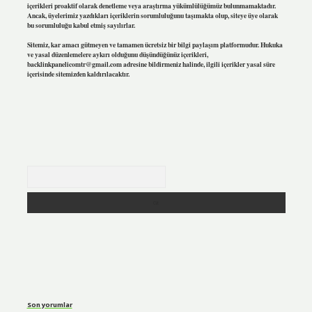
içerikleri proaktif olarak denetleme veya araştırma yükümlülüğümüz bulunmamaktadır.
Ancak, üyelerimiz yazdıkları içeriklerin sorumluluğunu taşımakta olup, siteye üye olarak
bu sorumluluğu kabul etmiş sayılırlar.
Sitemiz, kar amacı gütmeyen ve tamamen ücretsiz bir bilgi paylaşım platformudur. Hukuka
ve yasal düzenlemelere aykırı olduğunu düşündüğünüz içerikleri,
backlinkpanelicomtr@gmail.com
adresine bildirmeniz halinde, ilgili içerikler yasal süre
içerisinde sitemizden kaldırılacaktır.
Arama
Son yorumlar