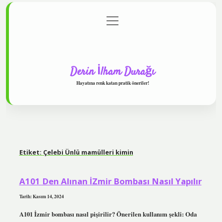
menüyü
Anasayfa
Gizlilik Politikası
Yasal Uyarı
aç
Hakkımızda
Derin İlham Durağı
Hayatına renk katan pratik öneriler!
Etiket:
Çelebi Ünlü mamülleri kimin
A101 Den Alınan İZmir Bombası Nasıl Yapılır
Tarih: Kasım 14, 2024
A101 İzmir bombası nasıl pişirilir? Önerilen kullanım şekli: Oda