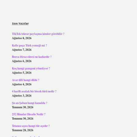
Sidebar
Son Yazılar
TikTok tekrar paylaşma kimler görebilir ?
Ağustos 8, 2026
Kelle paça Türk yemeği mi ?
Ağustos 7, 2026
Borca itiraz süresi ne kadardır ?
Ağustos 6, 2026
Koç hangi gezegeni yönetiyor ?
Ağustos 5, 2026
Avar dili hangi dilde ?
Ağustos 4, 2026
4 harfli asalak bir böcek türü nedir ?
Ağustos 3, 2026
Şu an Şaban hangi kanalda ?
Temmuz 30, 2026
252 Binalar Hesabı Nedir ?
Temmuz 30, 2026
Tetanoz aşısı hangi tür aşıdır ?
Temmuz 28, 2026