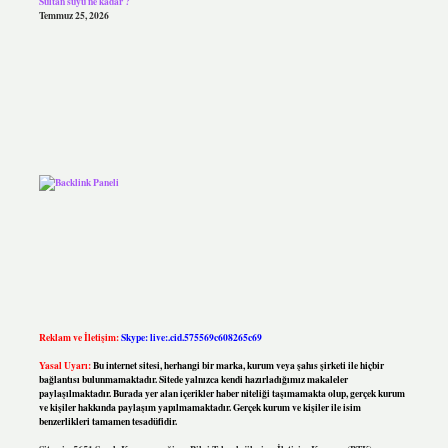
Sultan suyu ne kadar ?
Temmuz 25, 2026
Reklam ve İletişim:
Skype: live:.cid.575569c608265c69
Yasal Uyarı:
Bu internet sitesi, herhangi bir marka, kurum veya şahıs şirketi ile hiçbir
bağlantısı bulunmamaktadır. Sitede yalnızca kendi hazırladığımız makaleler
paylaşılmaktadır. Burada yer alan içerikler haber niteliği taşımamakta olup, gerçek kurum
ve kişiler hakkında paylaşım yapılmamaktadır. Gerçek kurum ve kişiler ile isim
benzerlikleri tamamen tesadüfidir.