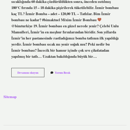
sıcaklığında 60 dakika çözdürüldükten sonra, önceden ısıtılmış
180°C fırında 15 – 18 dakika pişirilerek tüketilebilir. İzmir bombası
kaç TL? İzmir Bomba – adet – 120,00 TL – Tatlılar. Bim İzmir
bombası ne kadar? #bimaktuel Mixim İzmir Bombası
@bimturkiye 19. İzmir bombası en güzel nerede yenir? Çelebi Unlu
Mamulleri, İzmir’in en meşhur fırınlarından biridir. Son yıllarda
İzmir’in her pastanesinde rastladığımız bomba tatlının ilk yapıldığı
yerdir. İzmir bombası sıcak mı yenir soğuk mu? Peki nedir bu
İzmir bombası? İncecik bir hamur içinde çok sıvı çikolatadan
yapılmış bir tatlı… Uzaktan bakıldığında büyük bir…
A101
Devamını okuyun
Yorum Bırak
Den
Alınan
İZmir
Bombası
Nasıl
Sitemap
Yapılır