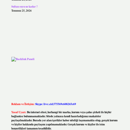
Sultan suyu ne kadar ?
Temmuz 25, 2026
Reklam ve İletişim:
Skype: live:.cid.575569c608265c69
Yasal Uyarı:
Bu internet sitesi, herhangi bir marka, kurum veya şahıs şirketi ile hiçbir
bağlantısı bulunmamaktadır. Sitede yalnızca kendi hazırladığımız makaleler
paylaşılmaktadır. Burada yer alan içerikler haber niteliği taşımamakta olup, gerçek kurum
ve kişiler hakkında paylaşım yapılmamaktadır. Gerçek kurum ve kişiler ile isim
benzerlikleri tamamen tesadüfidir.