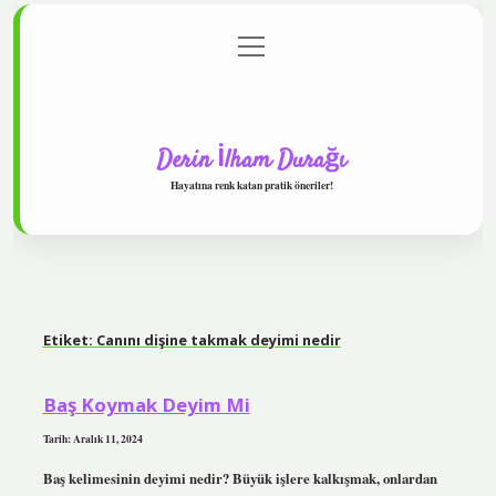
menüyü
Anasayfa
Gizlilik Politikası
Yasal Uyarı
aç
Hakkımızda
Derin İlham Durağı
Hayatına renk katan pratik öneriler!
Etiket:
Canını dişine takmak deyimi nedir
Baş Koymak Deyim Mi
Tarih: Aralık 11, 2024
Baş kelimesinin deyimi nedir? Büyük işlere kalkışmak, onlardan