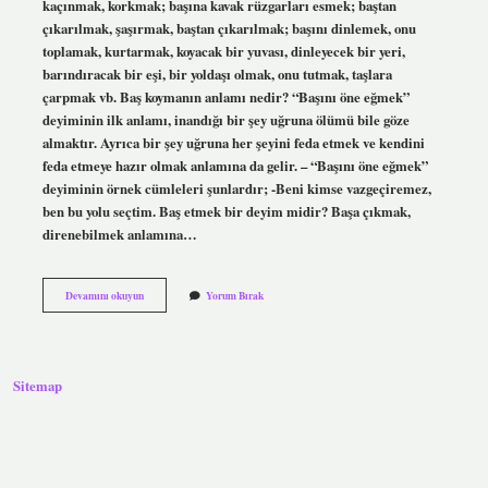
kaçınmak, korkmak; başına kavak rüzgarları esmek; baştan
çıkarılmak, şaşırmak, baştan çıkarılmak; başını dinlemek, onu
toplamak, kurtarmak, koyacak bir yuvası, dinleyecek bir yeri,
barındıracak bir eşi, bir yoldaşı olmak, onu tutmak, taşlara
çarpmak vb. Baş koymanın anlamı nedir? “Başını öne eğmek”
deyiminin ilk anlamı, inandığı bir şey uğruna ölümü bile göze
almaktır. Ayrıca bir şey uğruna her şeyini feda etmek ve kendini
feda etmeye hazır olmak anlamına da gelir. – “Başını öne eğmek”
deyiminin örnek cümleleri şunlardır; -Beni kimse vazgeçiremez,
ben bu yolu seçtim. Baş etmek bir deyim midir? Başa çıkmak,
direnebilmek anlamına…
Baş
Devamını okuyun
Yorum Bırak
Koymak
Deyim
Mi
Sitemap