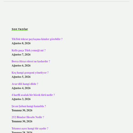
Sidebar
Son Yazılar
TikTok tekrar paylaşma kimler görebilir ?
Ağustos 8, 2026
Kelle paça Türk yemeği mi ?
Ağustos 7, 2026
Borca itiraz süresi ne kadardır ?
Ağustos 6, 2026
Koç hangi gezegeni yönetiyor ?
Ağustos 5, 2026
Avar dili hangi dilde ?
Ağustos 4, 2026
4 harfli asalak bir böcek türü nedir ?
Ağustos 3, 2026
Şu an Şaban hangi kanalda ?
Temmuz 30, 2026
252 Binalar Hesabı Nedir ?
Temmuz 30, 2026
Tetanoz aşısı hangi tür aşıdır ?
Temmuz 28, 2026