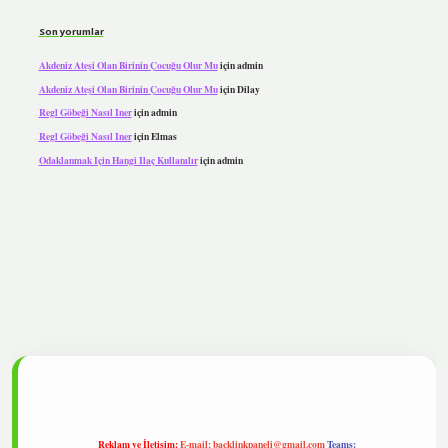
Son yorumlar
Akdeniz Ateşi Olan Birinin Çocuğu Olur Mu
için
admin
Akdeniz Ateşi Olan Birinin Çocuğu Olur Mu
için
Dilay
Regl Göbeği Nasıl Iner
için
admin
Regl Göbeği Nasıl Iner
için
Elmas
Odaklanmak Için Hangi Ilaç Kullanılır
için
admin
lipbet
Reklam ve İletişim:
E-mail:
backlinkpaneli@gmail.com
Teams: