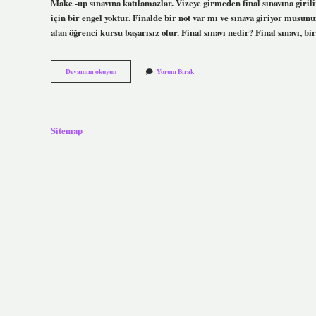
Make -up sınavına katılamazlar. Vizeye girmeden final sınavına girili
için bir engel yoktur. Finalde bir not var mı ve sınava giriyor musu
alan öğrenci kursu başarısız olur. Final sınavı nedir? Final sınavı, 
Final
Devamını okuyun
Yorum Bırak
Sınavına
Kimler
Girebilir
Sitemap