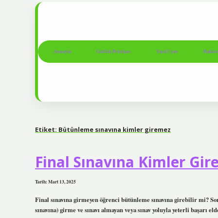
Anasayfa
Gizlilik Politikası
Yasal Uyarı
Hakkım
Etiket:
Bütünleme sınavına kimler giremez
Final Sınavına Kimler Gire
Tarih: Mart 13, 2025
Final sınavına girmeyen öğrenci bütünleme sınavına girebilir mi? Soru
sınavına) girme ve sınavı almayan veya sınav yoluyla yeterli başarı e