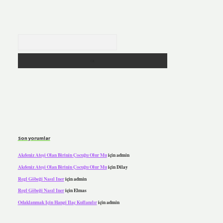
Arama
Son yorumlar
Akdeniz Ateşi Olan Birinin Çocuğu Olur Mu
için
admin
Akdeniz Ateşi Olan Birinin Çocuğu Olur Mu
için
Dilay
Regl Göbeği Nasıl Iner
için
admin
Regl Göbeği Nasıl Iner
için
Elmas
Odaklanmak Için Hangi Ilaç Kullanılır
için
admin