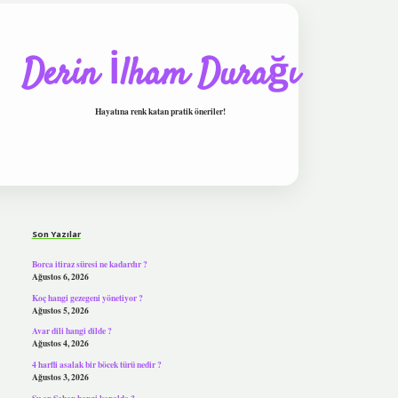
Derin İlham Durağı
Hayatına renk katan pratik öneriler!
Sidebar
tulipbet
Son Yazılar
Borca itiraz süresi ne kadardır ?
Ağustos 6, 2026
Koç hangi gezegeni yönetiyor ?
Ağustos 5, 2026
Avar dili hangi dilde ?
Ağustos 4, 2026
4 harfli asalak bir böcek türü nedir ?
Ağustos 3, 2026
Şu an Şaban hangi kanalda ?