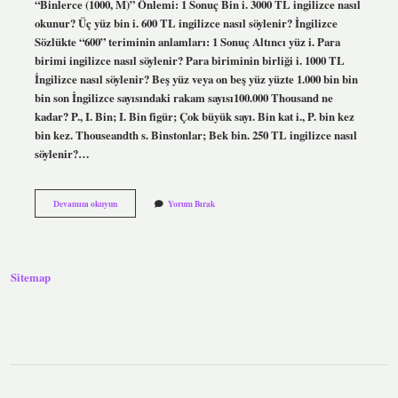
“Binlerce (1000, M)” Önlemi: 1 Sonuç Bin i. 3000 TL ingilizce nasıl
okunur? Üç yüz bin i. 600 TL ingilizce nasıl söylenir? İngilizce
Sözlükte “600” teriminin anlamları: 1 Sonuç Altıncı yüz i. Para
birimi ingilizce nasıl söylenir? Para biriminin birliği i. 1000 TL
İngilizce nasıl söylenir? Beş yüz veya on beş yüz yüzte 1.000 bin bin
bin son İngilizce sayısındaki rakam sayısı100.000 Thousand ne
kadar? P., I. Bin; I. Bin figür; Çok büyük sayı. Bin kat i., P. bin kez
bin kez. Thouseandth s. Binstonlar; Bek bin. 250 TL ingilizce nasıl
söylenir?…
Ingilizce
Devamını okuyun
Yorum Bırak
1000
Tl
Nasıl
Söylenir
Sitemap