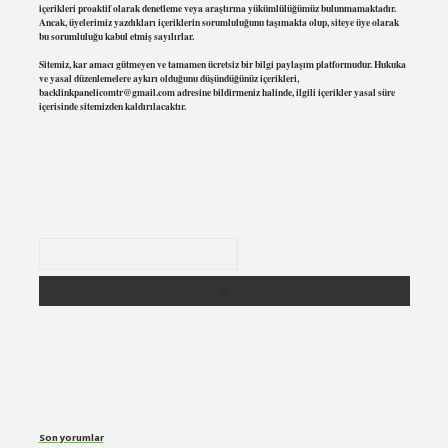
içerikleri proaktif olarak denetleme veya araştırma yükümlülüğümüz bulunmamaktadır.
Ancak, üyelerimiz yazdıkları içeriklerin sorumluluğunu taşımakta olup, siteye üye olarak
bu sorumluluğu kabul etmiş sayılırlar.
Sitemiz, kar amacı gütmeyen ve tamamen ücretsiz bir bilgi paylaşım platformudur. Hukuka
ve yasal düzenlemelere aykırı olduğunu düşündüğünüz içerikleri,
backlinkpanelicomtr@gmail.com
adresine bildirmeniz halinde, ilgili içerikler yasal süre
içerisinde sitemizden kaldırılacaktır.
Arama
Son yorumlar