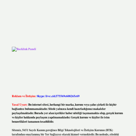
Reklam ve İletişim:
Skype: live:.cid.575569c608265c69
Yasal Uyarı:
Bu internet sitesi, herhangi bir marka, kurum veya şahıs şirketi ile hiçbir
bağlantısı bulunmamaktadır. Sitede yalnızca kendi hazırladığımız makaleler
paylaşılmaktadır. Burada yer alan içerikler haber niteliği taşımamakta olup, gerçek kurum
ve kişiler hakkında paylaşım yapılmamaktadır. Gerçek kurum ve kişiler ile isim
benzerlikleri tamamen tesadüfidir.
Sitemiz, 5651 Sayılı Kanun gereğince Bilgi Teknolojileri ve İletişim Kurumu (BTK)
tarafından onaylanmış bir Yer Sağlayıcı olarak hizmet vermektedir. Bu nedenle, sitedeki