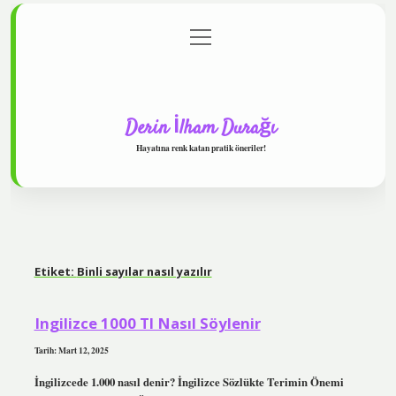
menüyü
Anasayfa
Gizlilik Politikası
Yasal Uyarı
aç
Hakkımızda
Derin İlham Durağı
Hayatına renk katan pratik öneriler!
Etiket:
Binli sayılar nasıl yazılır
Ingilizce 1000 Tl Nasıl Söylenir
Tarih: Mart 12, 2025
İngilizcede 1.000 nasıl denir? İngilizce Sözlükte Terimin Önemi