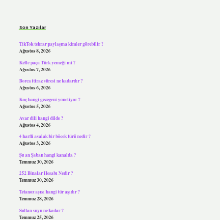
Sidebar
Son Yazılar
TikTok tekrar paylaşma kimler görebilir ?
Ağustos 8, 2026
Kelle paça Türk yemeği mi ?
Ağustos 7, 2026
Borca itiraz süresi ne kadardır ?
Ağustos 6, 2026
Koç hangi gezegeni yönetiyor ?
Ağustos 5, 2026
Avar dili hangi dilde ?
Ağustos 4, 2026
4 harfli asalak bir böcek türü nedir ?
Ağustos 3, 2026
Şu an Şaban hangi kanalda ?
Temmuz 30, 2026
252 Binalar Hesabı Nedir ?
Temmuz 30, 2026
Tetanoz aşısı hangi tür aşıdır ?
Temmuz 28, 2026
Sultan suyu ne kadar ?
Temmuz 25, 2026