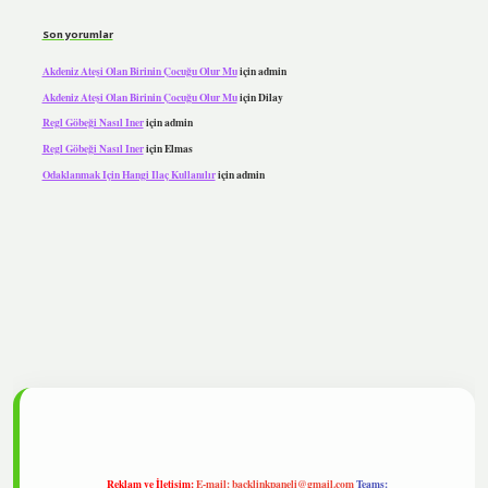
Son yorumlar
Akdeniz Ateşi Olan Birinin Çocuğu Olur Mu
için
admin
Akdeniz Ateşi Olan Birinin Çocuğu Olur Mu
için
Dilay
Regl Göbeği Nasıl Iner
için
admin
Regl Göbeği Nasıl Iner
için
Elmas
Odaklanmak Için Hangi Ilaç Kullanılır
için
admin
ipbet
Reklam ve İletişim:
E-mail:
backlinkpaneli@gmail.com
Teams: