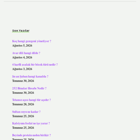
Sidebar
Son Yazılar
Koç hangi gezegeni yönetiyor ?
Ağustos 5, 2026
Avar dili hangi dilde ?
Ağustos 4, 2026
4 harfli asalak bir böcek türü nedir ?
Ağustos 3, 2026
Şu an Şaban hangi kanalda ?
Temmuz 30, 2026
252 Binalar Hesabı Nedir ?
Temmuz 30, 2026
Tetanoz aşısı hangi tür aşıdır ?
Temmuz 28, 2026
Sultan suyu ne kadar ?
Temmuz 25, 2026
Kalsiyum fosfat ne işe yarar ?
Temmuz 25, 2026
Beyinde protein neden birikir ?
Temmuz 25, 2026