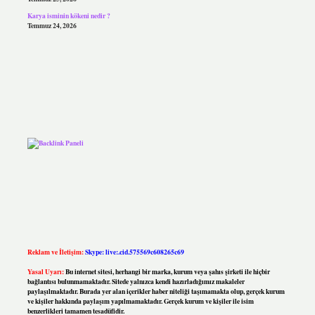
Karya isminin kökeni nedir ?
Temmuz 24, 2026
Reklam ve İletişim:
Skype: live:.cid.575569c608265c69
Yasal Uyarı:
Bu internet sitesi, herhangi bir marka, kurum veya şahıs şirketi ile hiçbir
bağlantısı bulunmamaktadır. Sitede yalnızca kendi hazırladığımız makaleler
paylaşılmaktadır. Burada yer alan içerikler haber niteliği taşımamakta olup, gerçek kurum
ve kişiler hakkında paylaşım yapılmamaktadır. Gerçek kurum ve kişiler ile isim
benzerlikleri tamamen tesadüfidir.