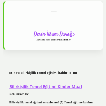
menüyü
Anasayfa
Gizlilik Politikası
Yasal Uyarı
aç
Hakkımızda
Derin İlham Durağı
Hayatına renk katan pratik öneriler!
Etiket:
Bilirkişilik temel eğitimi kaldırıldı mı
Bilirkişilik Temel Eğitimi Kimler Muaf
Tarih: Ekim 29, 2024
Bilirkişilik temel eğitimi zorunlu mu? (7) Temel eğitime katılım