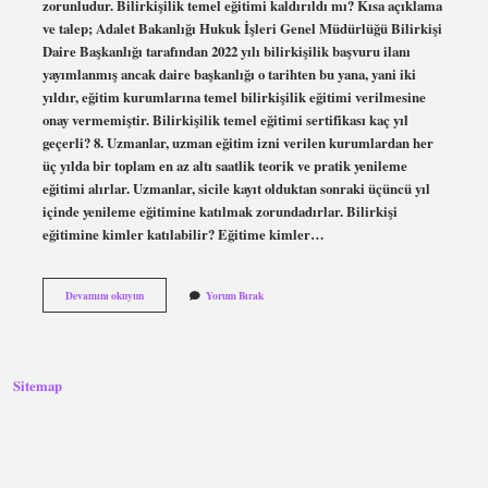
zorunludur. Bilirkişilik temel eğitimi kaldırıldı mı? Kısa açıklama
ve talep; Adalet Bakanlığı Hukuk İşleri Genel Müdürlüğü Bilirkişi
Daire Başkanlığı tarafından 2022 yılı bilirkişilik başvuru ilanı
yayımlanmış ancak daire başkanlığı o tarihten bu yana, yani iki
yıldır, eğitim kurumlarına temel bilirkişilik eğitimi verilmesine
onay vermemiştir. Bilirkişilik temel eğitimi sertifikası kaç yıl
geçerli? 8. Uzmanlar, uzman eğitim izni verilen kurumlardan her
üç yılda bir toplam en az altı saatlik teorik ve pratik yenileme
eğitimi alırlar. Uzmanlar, sicile kayıt olduktan sonraki üçüncü yıl
içinde yenileme eğitimine katılmak zorundadırlar. Bilirkişi
eğitimine kimler katılabilir? Eğitime kimler…
Bilirkişilik
Devamını okuyun
Yorum Bırak
Temel
Eğitimi
Kimler
Muaf
Sitemap