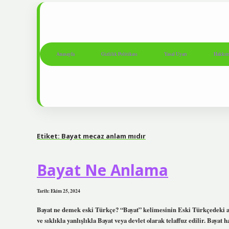
Anasayfa
Gizlilik Politikası
Yasal Uyarı
Hakkım
Etiket:
Bayat mecaz anlam mıdır
Bayat Ne Anlama
Tarih: Ekim 25, 2024
Bayat ne demek eski Türkçe? “Bayat” kelimesinin Eski Türkçedeki anl
ve sıklıkla yanlışlıkla Bayat veya devlet olarak telaffuz edilir. Baya