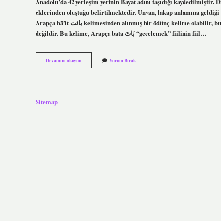
Anadolu’da 42 yerleşim yerinin Bayat adını taşıdığı kaydedilmiştir. D
eklerinden oluştuğu belirtilmektedir. Unvan, lakap anlamına geldiği 
Arapça bāˀit بائت kelimesinden alınmış bir ödünç kelime olabilir, bu kelime “bir gecede” anlamına gelen byt kökünden gelir; ancak bu kesin
değildir. Bu kelime, Arapça bāta بَاتَ “gecelemek” fiilinin fiil…
Bayat
Devamını okuyun
Yorum Bırak
Ne
Anlama
Sitemap