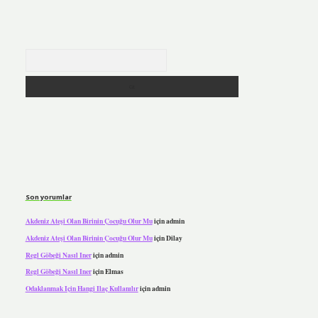
Arama
Son yorumlar
Akdeniz Ateşi Olan Birinin Çocuğu Olur Mu
için
admin
Akdeniz Ateşi Olan Birinin Çocuğu Olur Mu
için
Dilay
Regl Göbeği Nasıl Iner
için
admin
Regl Göbeği Nasıl Iner
için
Elmas
Odaklanmak Için Hangi Ilaç Kullanılır
için
admin