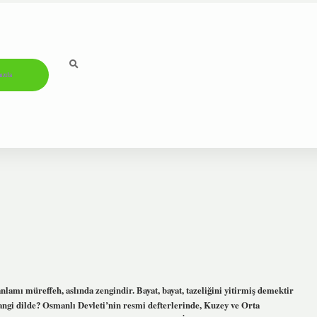
ızda
amı müreffeh, aslında zengindir. Bayat, bayat, tazeliğini yitirmiş demektir
t hangi dilde? Osmanlı Devleti’nin resmi defterlerinde, Kuzey ve Orta