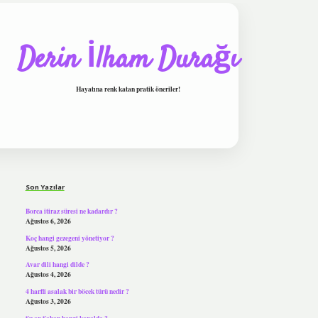
Derin İlham Durağı
Hayatına renk katan pratik öneriler!
Sidebar
tulipbet
Son Yazılar
Borca itiraz süresi ne kadardır ?
Ağustos 6, 2026
Koç hangi gezegeni yönetiyor ?
Ağustos 5, 2026
Avar dili hangi dilde ?
Ağustos 4, 2026
4 harfli asalak bir böcek türü nedir ?
Ağustos 3, 2026
Şu an Şaban hangi kanalda ?