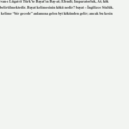
ivan-ı Lügat-it Türk’te Bayat’ın Bay-at; Efendi; İmparatorluk, At; kök
belirtilmektedir. Bayat kelimesinin kökü nedir? bayat – İngilizce Sözlük.