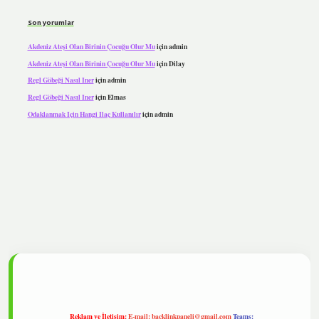
Son yorumlar
Akdeniz Ateşi Olan Birinin Çocuğu Olur Mu
için
admin
Akdeniz Ateşi Olan Birinin Çocuğu Olur Mu
için
Dilay
Regl Göbeği Nasıl Iner
için
admin
Regl Göbeği Nasıl Iner
için
Elmas
Odaklanmak Için Hangi Ilaç Kullanılır
için
admin
pbet
Reklam ve İletişim:
E-mail:
backlinkpaneli@gmail.com
Teams: