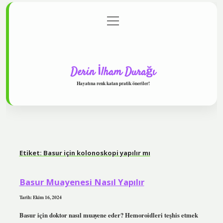
menüyü
Anasayfa
Gizlilik Politikası
Yasal Uyarı
aç
Hakkımızda
Derin İlham Durağı
Hayatına renk katan pratik öneriler!
Etiket:
Basur için kolonoskopi yapılır mı
Basur Muayenesi Nasıl Yapılır
Tarih: Ekim 16, 2024
Basur için doktor nasıl muayene eder? Hemoroidleri teşhis etmek