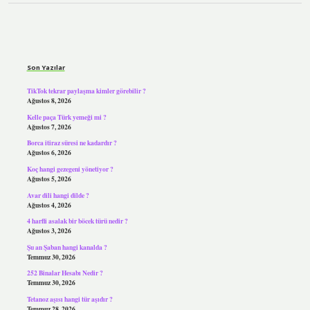
Sidebar
Son Yazılar
TikTok tekrar paylaşma kimler görebilir ?
Ağustos 8, 2026
Kelle paça Türk yemeği mi ?
Ağustos 7, 2026
Borca itiraz süresi ne kadardır ?
Ağustos 6, 2026
Koç hangi gezegeni yönetiyor ?
Ağustos 5, 2026
Avar dili hangi dilde ?
Ağustos 4, 2026
4 harfli asalak bir böcek türü nedir ?
Ağustos 3, 2026
Şu an Şaban hangi kanalda ?
Temmuz 30, 2026
252 Binalar Hesabı Nedir ?
Temmuz 30, 2026
Tetanoz aşısı hangi tür aşıdır ?
Temmuz 28, 2026