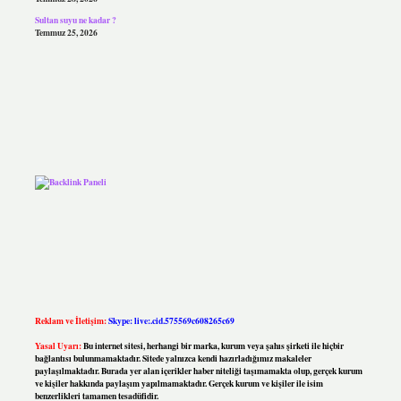
Sultan suyu ne kadar ?
Temmuz 25, 2026
Reklam ve İletişim:
Skype: live:.cid.575569c608265c69
Yasal Uyarı:
Bu internet sitesi, herhangi bir marka, kurum veya şahıs şirketi ile hiçbir
bağlantısı bulunmamaktadır. Sitede yalnızca kendi hazırladığımız makaleler
paylaşılmaktadır. Burada yer alan içerikler haber niteliği taşımamakta olup, gerçek kurum
ve kişiler hakkında paylaşım yapılmamaktadır. Gerçek kurum ve kişiler ile isim
benzerlikleri tamamen tesadüfidir.