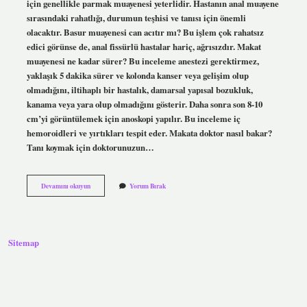
için genellikle parmak muayenesi yeterlidir. Hastanın anal muayene
sırasındaki rahatlığı, durumun teşhisi ve tanısı için önemli
olacaktır. Basur muayenesi can acıtır mı? Bu işlem çok rahatsız
edici görünse de, anal fissürlü hastalar hariç, ağrısızdır. Makat
muayenesi ne kadar sürer? Bu inceleme anestezi gerektirmez,
yaklaşık 5 dakika sürer ve kolonda kanser veya gelişim olup
olmadığını, iltihaplı bir hastalık, damarsal yapısal bozukluk,
kanama veya yara olup olmadığını gösterir. Daha sonra son 8-10
cm’yi görüntülemek için anoskopi yapılır. Bu inceleme iç
hemoroidleri ve yırtıkları tespit eder. Makata doktor nasıl bakar?
Tanı koymak için doktorunuzun…
Basur
Devamını okuyun
Yorum Bırak
Muayenesi
Nasıl
Yapılır
Sitemap