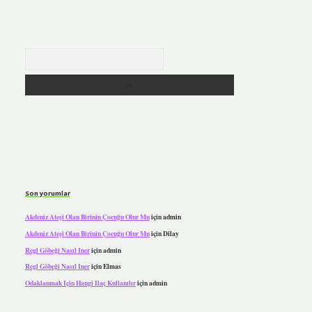
Arama
Son yorumlar
Akdeniz Ateşi Olan Birinin Çocuğu Olur Mu
için
admin
Akdeniz Ateşi Olan Birinin Çocuğu Olur Mu
için
Dilay
Regl Göbeği Nasıl Iner
için
admin
Regl Göbeği Nasıl Iner
için
Elmas
Odaklanmak Için Hangi Ilaç Kullanılır
için
admin