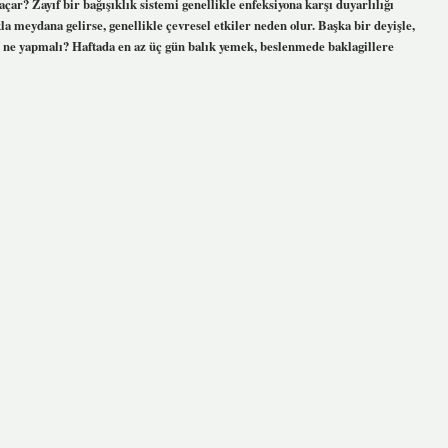
çar? Zayıf bir bağışıklık sistemi genellikle enfeksiyona karşı duyarlılığı
kla meydana gelirse, genellikle çevresel etkiler neden olur. Başka bir deyişle,
ar ne yapmalı? Haftada en az üç gün balık yemek, beslenmede baklagillere