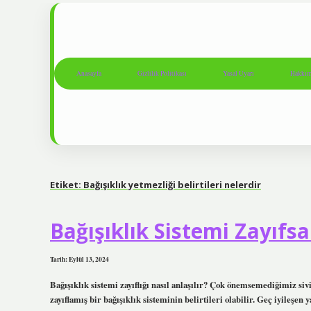
Anasayfa
Gizlilik Politikası
Yasal Uyarı
Hakkım
Etiket:
Bağışıklık yetmezliği belirtileri nelerdir
Bağışıklık Sistemi Zayıfs
Tarih: Eylül 13, 2024
Bağışıklık sistemi zayıflığı nasıl anlaşılır? Çok önemsemediğimiz siv
zayıflamış bir bağışıklık sisteminin belirtileri olabilir. Geç iyileş