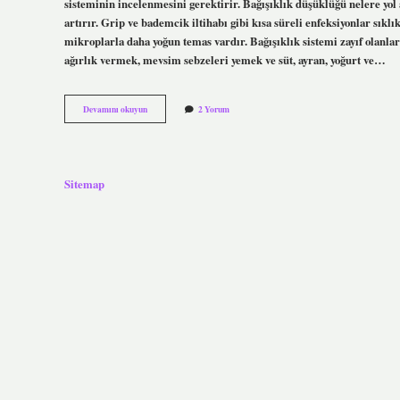
sisteminin incelenmesini gerektirir. Bağışıklık düşüklüğü nelere yol a
artırır. Grip ve bademcik iltihabı gibi kısa süreli enfeksiyonlar sıklı
mikroplarla daha yoğun temas vardır. Bağışıklık sistemi zayıf olanl
ağırlık vermek, mevsim sebzeleri yemek ve süt, ayran, yoğurt ve…
Bağışıklık
Devamını okuyun
2 Yorum
Sistemi
Zayıfsa
Ne
Olur
Sitemap