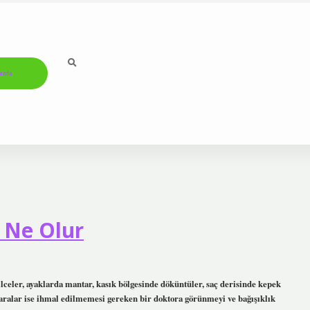
ızda
a Ne Olur
ilceler, ayaklarda mantar, kasık bölgesinde döküntüler, saç derisinde kepek
en yaralar ise ihmal edilmemesi gereken bir doktora görünmeyi ve bağışıklık