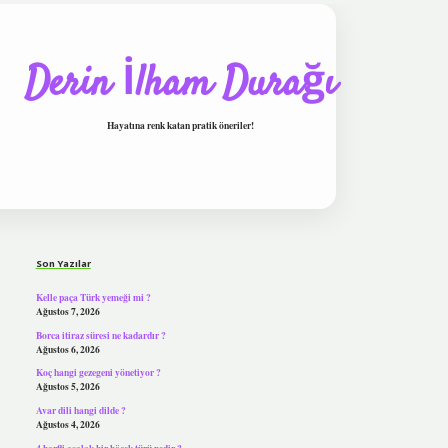
Derin İlham Durağı
Hayatına renk katan pratik öneriler!
Sidebar
tulipbet
Son Yazılar
Kelle paça Türk yemeği mi ?
Ağustos 7, 2026
Borca itiraz süresi ne kadardır ?
Ağustos 6, 2026
Koç hangi gezegeni yönetiyor ?
Ağustos 5, 2026
Avar dili hangi dilde ?
Ağustos 4, 2026
4 harfli asalak bir böcek türü nedir ?