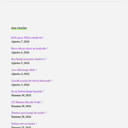
Sidebar
Son Yazılar
Kelle paça Türk yemeği mi ?
Ağustos 7, 2026
Borca itiraz süresi ne kadardır ?
Ağustos 6, 2026
Koç hangi gezegeni yönetiyor ?
Ağustos 5, 2026
Avar dili hangi dilde ?
Ağustos 4, 2026
4 harfli asalak bir böcek türü nedir ?
Ağustos 3, 2026
Şu an Şaban hangi kanalda ?
Temmuz 30, 2026
252 Binalar Hesabı Nedir ?
Temmuz 30, 2026
Tetanoz aşısı hangi tür aşıdır ?
Temmuz 28, 2026
Sultan suyu ne kadar ?
Temmuz 25, 2026