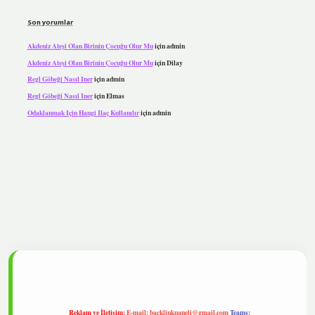
Son yorumlar
Akdeniz Ateşi Olan Birinin Çocuğu Olur Mu
için
admin
Akdeniz Ateşi Olan Birinin Çocuğu Olur Mu
için
Dilay
Regl Göbeği Nasıl Iner
için
admin
Regl Göbeği Nasıl Iner
için
Elmas
Odaklanmak Için Hangi Ilaç Kullanılır
için
admin
lipbet
Reklam ve İletişim:
E-mail:
backlinkpaneli@gmail.com
Teams: