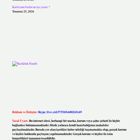
Kalsiyum fosfat ne işe yarar ?
Temmuz 25, 2026
Reklam ve İletişim:
Skype: live:.cid.575569c608265c69
Yasal Uyarı:
Bu internet sitesi, herhangi bir marka, kurum veya şahıs şirketi ile hiçbir
bağlantısı bulunmamaktadır. Sitede yalnızca kendi hazırladığımız makaleler
paylaşılmaktadır. Burada yer alan içerikler haber niteliği taşımamakta olup, gerçek kurum
ve kişiler hakkında paylaşım yapılmamaktadır. Gerçek kurum ve kişiler ile isim
benzerlikleri tamamen tesadüfidir.