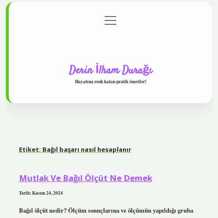
menüyü
Anasayfa
Gizlilik Politikası
Yasal Uyarı
aç
Hakkımızda
Derin İlham Durağı
Hayatına renk katan pratik öneriler!
Etiket:
Bağıl başarı nasıl hesaplanır
Mutlak Ve Bağıl Ölçüt Ne Demek
Tarih: Kasım 24, 2024
Bağıl ölçüt nedir? Ölçüm sonuçlarına ve ölçümün yapıldığı gruba