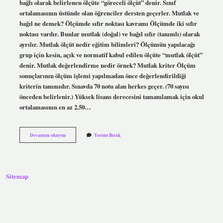
bağlı olarak belirlenen ölçüte “göreceli ölçüt” denir. Sınıf
ortalamasının üstünde olan öğrenciler dersten geçerler. Mutlak ve
bağıl ne demek? Ölçümde sıfır noktası kavramı Ölçümde iki sıfır
noktası vardır. Bunlar mutlak (doğal) ve bağıl sıfır (tanımlı) olarak
ayrılır. Mutlak ölçüt nedir eğitim bilimleri? Ölçümün yapılacağı
grup için kesin, açık ve normatif kabul edilen ölçüte “mutlak ölçüt”
denir. Mutlak değerlendirme nedir örnek? Mutlak kriter Ölçüm
sonuçlarının ölçüm işlemi yapılmadan önce değerlendirildiği
kriterin tanımıdır. Sınavda 70 notu alan herkes geçer. (70 sayısı
önceden belirlenir.) Yüksek lisans derecesini tamamlamak için okul
ortalamasının en az 2.50…
Mutlak
Devamını okuyun
Yorum Bırak
Ve
Bağıl
Ölçüt
Ne
Demek
Sitemap