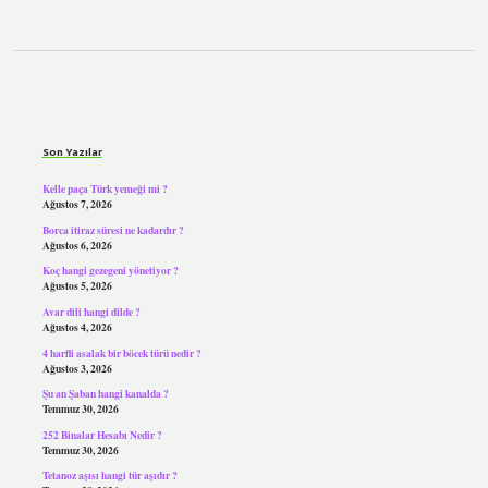
Sidebar
Son Yazılar
Kelle paça Türk yemeği mi ?
Ağustos 7, 2026
Borca itiraz süresi ne kadardır ?
Ağustos 6, 2026
Koç hangi gezegeni yönetiyor ?
Ağustos 5, 2026
Avar dili hangi dilde ?
Ağustos 4, 2026
4 harfli asalak bir böcek türü nedir ?
Ağustos 3, 2026
Şu an Şaban hangi kanalda ?
Temmuz 30, 2026
252 Binalar Hesabı Nedir ?
Temmuz 30, 2026
Tetanoz aşısı hangi tür aşıdır ?