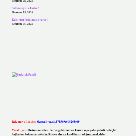
Temmuz 28, 2026
Sultan suyu ne kadar ?
Temmuz 25, 2026
Kalsiyum fosfat ne işe yarar ?
Temmuz 25, 2026
Reklam ve İletişim:
Skype: live:.cid.575569c608265c69
Yasal Uyarı:
Bu internet sitesi, herhangi bir marka, kurum veya şahıs şirketi ile hiçbir
bağlantısı bulunmamaktadır. Sitede yalnızca kendi hazırladığımız makaleler