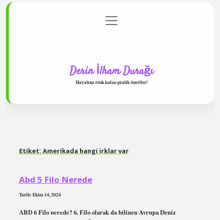
menüyü
Anasayfa
Gizlilik Politikası
Yasal Uyarı
aç
Hakkımızda
Derin İlham Durağı
Hayatına renk katan pratik öneriler!
Etiket:
Amerikada hangi irklar var
Abd 5 Filo Nerede
Tarih: Ekim 14, 2024
ABD 6 Filo nerede? 6. Filo olarak da bilinen Avrupa Deniz