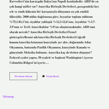
Kuvvetleri’nin karargahı İtalya’nın Napoli kentindedir. ABD’de en
çok hangi millet var? Amerika Birleşik Devletleri, gezegendeki her
ırk ve etnik kökenin bir karışımıyla dünyanın en çok etnikli
ülkesidir. 2000 nüfus dağılımına göre, beyazlar toplam nüfusun
%75,1-81,1’ini, siyahlar yaklaşık %12,3-12,6’sını, Asyalılar %3,7-
3,9’unu ve Yerli Amerikalılar %0’ını oluşturmaktadır. ABD tam
olarak nerede? Amerika Birleşik DevletleriTemel
göstergelerResmi adıAmerika Birleşik DevletleriCoğrafi
konumAmerika kıtasının kuzeyinde yer alır; doğusunda Atlas
Okyanusu, batısında Pasifik Okyanusu, kuzeyinde Kanada ve
güneyinde Meksika bulunur. Amerika kaç devletten oluşuyor?
Federal eyalet yapısı, 50 eyaleti ve başkent Washington’ı içeren
Columbia Bölgesi’ni içerir.…
Abd
Devamını okuyun
Yorum Bırak
5
Filo
Nerede
Sitemap