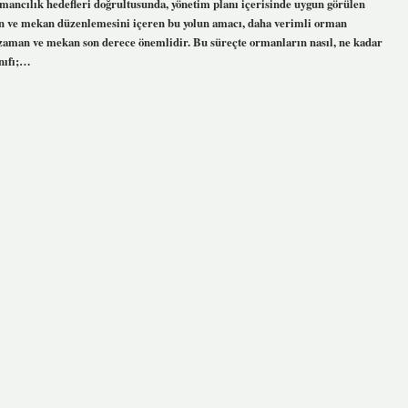
rmancılık hedefleri doğrultusunda, yönetim planı içerisinde uygun görülen
an ve mekan düzenlemesini içeren bu yolun amacı, daha verimli orman
zaman ve mekan son derece önemlidir. Bu süreçte ormanların nasıl, ne kadar
ınıfı;…