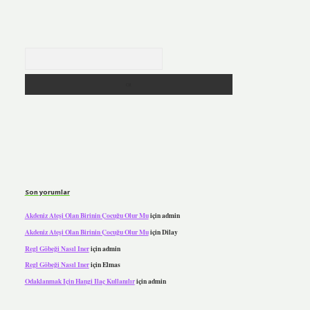
Arama
Son yorumlar
Akdeniz Ateşi Olan Birinin Çocuğu Olur Mu
için
admin
Akdeniz Ateşi Olan Birinin Çocuğu Olur Mu
için
Dilay
Regl Göbeği Nasıl Iner
için
admin
Regl Göbeği Nasıl Iner
için
Elmas
Odaklanmak Için Hangi Ilaç Kullanılır
için
admin