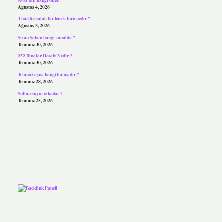
Ağustos 4, 2026
4 harfli asalak bir böcek türü nedir ?
Ağustos 3, 2026
Şu an Şaban hangi kanalda ?
Temmuz 30, 2026
252 Binalar Hesabı Nedir ?
Temmuz 30, 2026
Tetanoz aşısı hangi tür aşıdır ?
Temmuz 28, 2026
Sultan suyu ne kadar ?
Temmuz 25, 2026