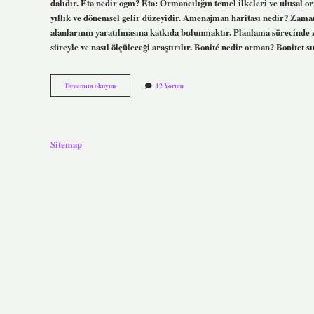
dalıdır. Eta nedir ogm? Eta: Ormancılığın temel ilkeleri ve ulusal o
yıllık ve dönemsel gelir düzeyidir. Amenajman haritası nedir? Zam
alanlarının yaratılmasına katkıda bulunmaktır. Planlama sürecinde 
süreyle ve nasıl ölçüleceği araştırılır. Bonité nedir orman? Bonitet s
Ilk
Devamını okuyun
12 Yorum
Amenajman
Planı
Ne
Zaman
Sitemap