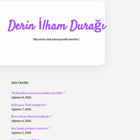
Derin İlham Durağı
Hayatına renk katan pratik öneriler!
Sidebar
tulipbet
Son Yazılar
TikTok tekrar paylaşma kimler görebilir ?
Ağustos 8, 2026
Kelle paça Türk yemeği mi ?
Ağustos 7, 2026
Borca itiraz süresi ne kadardır ?
Ağustos 6, 2026
Koç hangi gezegeni yönetiyor ?
Ağustos 5, 2026
Avar dili hangi dilde ?