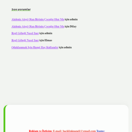
Son yorumlar
Akdeniz Ateşi Olan Birinin Çocuğu Olur Mu
için
admin
Akdeniz Ateşi Olan Birinin Çocuğu Olur Mu
için
Dilay
Regl Göbeği Nasıl Iner
için
admin
Regl Göbeği Nasıl Iner
için
Elmas
Odaklanmak Için Hangi Ilaç Kullanılır
için
admin
pbet
Reklam ve İletişim:
E-mail:
backlinkpaneli@gmail.com
Teams: