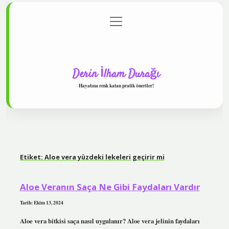
menüyü
Anasayfa
Gizlilik Politikası
Yasal Uyarı
aç
Hakkımızda
Derin İlham Durağı
Hayatına renk katan pratik öneriler!
Etiket:
Aloe vera yüzdeki lekeleri geçirir mi
Aloe Veranın Saça Ne Gibi Faydaları Vardır
Tarih: Ekim 13, 2024
Aloe vera bitkisi saça nasıl uygulanır? Aloe vera jelinin faydaları