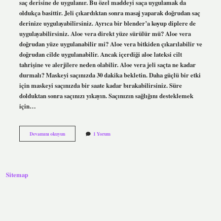
saç derisine de uygulanır. Bu özel maddeyi saça uygulamak da
oldukça basittir. Jeli çıkardıktan sonra masaj yaparak doğrudan saç
derinize uygulayabilirsiniz. Ayrıca bir blender’a koyup diplere de
uygulayabilirsiniz. Aloe vera direkt yüze sürülür mü? Aloe vera
doğrudan yüze uygulanabilir mi? Aloe vera bitkiden çıkarılabilir ve
doğrudan cilde uygulanabilir. Ancak içerdiği aloe lateksi cilt
tahrişine ve alerjilere neden olabilir. Aloe vera jeli saçta ne kadar
durmalı? Maskeyi saçınızda 30 dakika bekletin. Daha güçlü bir etki
için maskeyi saçınızda bir saate kadar bırakabilirsiniz. Süre
dolduktan sonra saçınızı yıkayın. Saçınızın sağlığını desteklemek
için…
Aloe
Devamını okuyun
1 Yorum
Veranın
Saça
Ne
Gibi
Faydaları
Sitemap
Vardır