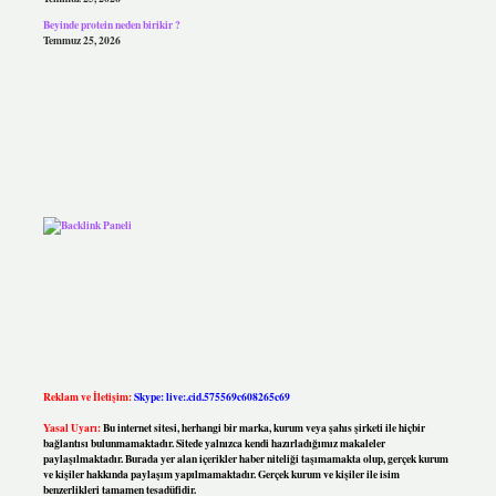
Beyinde protein neden birikir ?
Temmuz 25, 2026
Reklam ve İletişim:
Skype: live:.cid.575569c608265c69
Yasal Uyarı:
Bu internet sitesi, herhangi bir marka, kurum veya şahıs şirketi ile hiçbir
bağlantısı bulunmamaktadır. Sitede yalnızca kendi hazırladığımız makaleler
paylaşılmaktadır. Burada yer alan içerikler haber niteliği taşımamakta olup, gerçek kurum
ve kişiler hakkında paylaşım yapılmamaktadır. Gerçek kurum ve kişiler ile isim
benzerlikleri tamamen tesadüfidir.