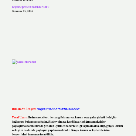
Beyinde protein neden birikir ?
Temmuz 25, 2026
Reklam ve İletişim:
Skype: live:.cid.575569c608265c69
Yasal Uyarı:
Bu internet sitesi, herhangi bir marka, kurum veya şahıs şirketi ile hiçbir
bağlantısı bulunmamaktadır. Sitede yalnızca kendi hazırladığımız makaleler
paylaşılmaktadır. Burada yer alan içerikler haber niteliği taşımamakta olup, gerçek kurum
ve kişiler hakkında paylaşım yapılmamaktadır. Gerçek kurum ve kişiler ile isim
benzerlikleri tamamen tesadüfidir.