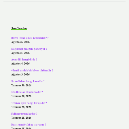
Sidebar
Son Yazılar
Borca itiraz süresi ne kadardır ?
Ağustos 6, 2026
Koç hangi gezegeni yönetiyor ?
Ağustos 5, 2026
Avar dili hangi dilde ?
Ağustos 4, 2026
4 harfli asalak bir böcek türü nedir ?
Ağustos 3, 2026
Şu an Şaban hangi kanalda ?
Temmuz 30, 2026
252 Binalar Hesabı Nedir ?
Temmuz 30, 2026
Tetanoz aşısı hangi tür aşıdır ?
Temmuz 28, 2026
Sultan suyu ne kadar ?
Temmuz 25, 2026
Kalsiyum fosfat ne işe yarar ?
Temmuz 25, 2026