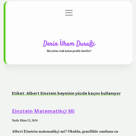
menüyü
Anasayfa
Gizlilik Politikası
Yasal Uyarı
aç
Hakkımızda
Derin İlham Durağı
Hayatına renk katan pratik öneriler!
Etiket:
Albert Einstein beyninin yüzde kaçını kullanıyor
Einstein Matematikçi Mi
Tarih: Ekim 22, 2024
Albert Einstein matematikçi mi? Okulda, genellikle sınıfının en