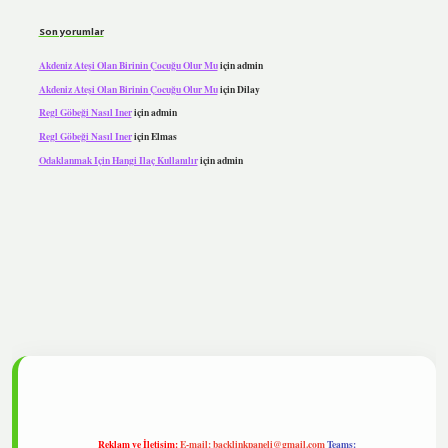
Son yorumlar
Akdeniz Ateşi Olan Birinin Çocuğu Olur Mu
için
admin
Akdeniz Ateşi Olan Birinin Çocuğu Olur Mu
için
Dilay
Regl Göbeği Nasıl Iner
için
admin
Regl Göbeği Nasıl Iner
için
Elmas
Odaklanmak Için Hangi Ilaç Kullanılır
için
admin
pbet
Reklam ve İletişim:
E-mail:
backlinkpaneli@gmail.com
Teams: