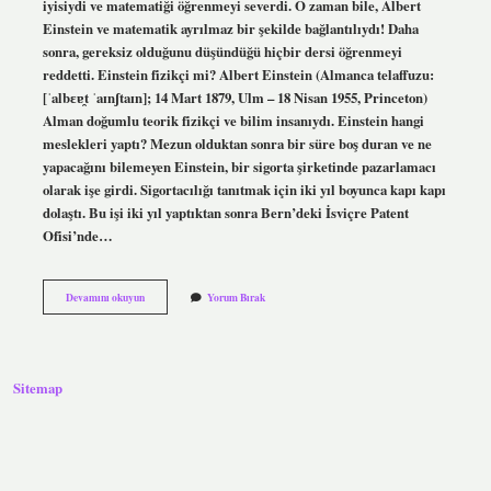
iyisiydi ve matematiği öğrenmeyi severdi. O zaman bile, Albert
Einstein ve matematik ayrılmaz bir şekilde bağlantılıydı! Daha
sonra, gereksiz olduğunu düşündüğü hiçbir dersi öğrenmeyi
reddetti. Einstein fizikçi mi? Albert Einstein (Almanca telaffuzu:
[ˈalbɛɐ̯t ˈaɪnʃtaɪn]; 14 Mart 1879, Ulm – 18 Nisan 1955, Princeton)
Alman doğumlu teorik fizikçi ve bilim insanıydı. Einstein hangi
meslekleri yaptı? Mezun olduktan sonra bir süre boş duran ve ne
yapacağını bilemeyen Einstein, bir sigorta şirketinde pazarlamacı
olarak işe girdi. Sigortacılığı tanıtmak için iki yıl boyunca kapı kapı
dolaştı. Bu işi iki yıl yaptıktan sonra Bern’deki İsviçre Patent
Ofisi’nde…
Einstein
Devamını okuyun
Yorum Bırak
Matematikçi
Mi
Sitemap