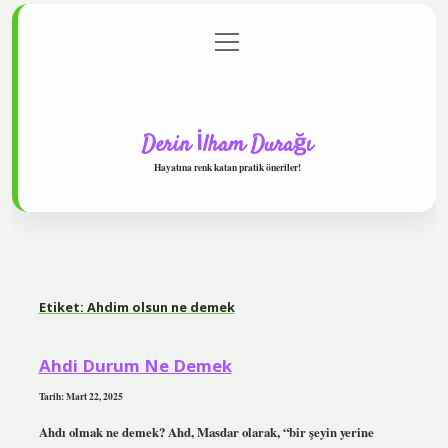
menüyü
Anasayfa
Gizlilik Politikası
Yasal Uyarı
aç
Hakkımızda
Derin İlham Durağı
Hayatına renk katan pratik öneriler!
Etiket:
Ahdim olsun ne demek
Ahdi Durum Ne Demek
Tarih: Mart 22, 2025
Ahdı olmak ne demek? Ahd, Masdar olarak, “bir şeyin yerine