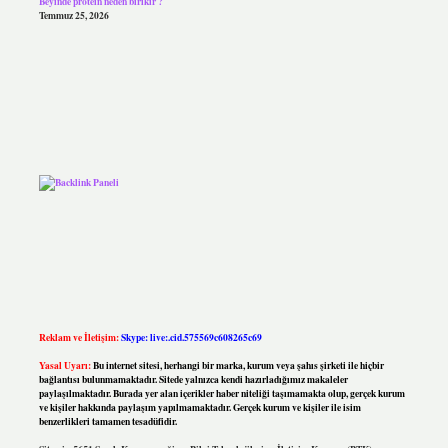
Beyinde protein neden birikir ?
Temmuz 25, 2026
Reklam ve İletişim:
Skype: live:.cid.575569c608265c69
Yasal Uyarı:
Bu internet sitesi, herhangi bir marka, kurum veya şahıs şirketi ile hiçbir
bağlantısı bulunmamaktadır. Sitede yalnızca kendi hazırladığımız makaleler
paylaşılmaktadır. Burada yer alan içerikler haber niteliği taşımamakta olup, gerçek kurum
ve kişiler hakkında paylaşım yapılmamaktadır. Gerçek kurum ve kişiler ile isim
benzerlikleri tamamen tesadüfidir.