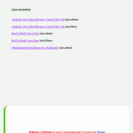
Son yorumlar
Akdeniz Ateşi Olan Birinin Çocuğu Olur Mu
için
admin
Akdeniz Ateşi Olan Birinin Çocuğu Olur Mu
için
Dilay
Regl Göbeği Nasıl Iner
için
admin
Regl Göbeği Nasıl Iner
için
Elmas
Odaklanmak Için Hangi Ilaç Kullanılır
için
admin
ipbet
Reklam ve İletişim:
E-mail:
backlinkpaneli@gmail.com
Teams: