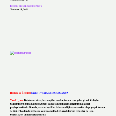
Beyinde protein neden birikir ?
Temmuz 25, 2026
Reklam ve İletişim:
Skype: live:.cid.575569c608265c69
Yasal Uyarı:
Bu internet sitesi, herhangi bir marka, kurum veya şahıs şirketi ile hiçbir
bağlantısı bulunmamaktadır. Sitede yalnızca kendi hazırladığımız makaleler
paylaşılmaktadır. Burada yer alan içerikler haber niteliği taşımamakta olup, gerçek kurum
ve kişiler hakkında paylaşım yapılmamaktadır. Gerçek kurum ve kişiler ile isim
benzerlikleri tamamen tesadüfidir.