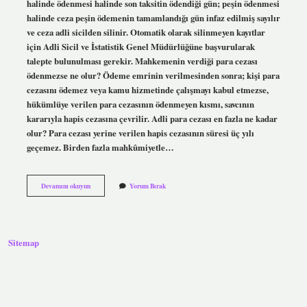
halinde ödenmesi halinde son taksitin ödendiği gün; peşin ödenmesi
halinde ceza peşin ödemenin tamamlandığı gün infaz edilmiş sayılır
ve ceza adli sicilden silinir. Otomatik olarak silinmeyen kayıtlar
için Adli Sicil ve İstatistik Genel Müdürlüğüne başvurularak
talepte bulunulması gerekir. Mahkemenin verdiği para cezası
ödenmezse ne olur? Ödeme emrinin verilmesinden sonra; kişi para
cezasını ödemez veya kamu hizmetinde çalışmayı kabul etmezse,
hükümlüye verilen para cezasının ödenmeyen kısmı, savcının
kararıyla hapis cezasına çevrilir. Adli para cezası en fazla ne kadar
olur? Para cezası yerine verilen hapis cezasının süresi üç yılı
geçemez. Birden fazla mahkûmiyetle…
Adli
Devamını okuyun
Yorum Bırak
Para
Cezası
Bitince
Ne
Olur
Sitemap