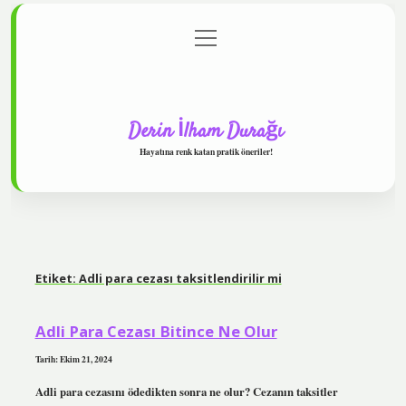
menüyü
Anasayfa
Gizlilik Politikası
Yasal Uyarı
aç
Hakkımızda
Derin İlham Durağı
Hayatına renk katan pratik öneriler!
Etiket:
Adli para cezası taksitlendirilir mi
Adli Para Cezası Bitince Ne Olur
Tarih: Ekim 21, 2024
Adli para cezasını ödedikten sonra ne olur? Cezanın taksitler