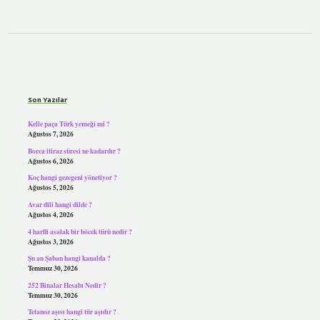
Sidebar
Son Yazılar
Kelle paça Türk yemeği mi ?
Ağustos 7, 2026
Borca itiraz süresi ne kadardır ?
Ağustos 6, 2026
Koç hangi gezegeni yönetiyor ?
Ağustos 5, 2026
Avar dili hangi dilde ?
Ağustos 4, 2026
4 harfli asalak bir böcek türü nedir ?
Ağustos 3, 2026
Şu an Şaban hangi kanalda ?
Temmuz 30, 2026
252 Binalar Hesabı Nedir ?
Temmuz 30, 2026
Tetanoz aşısı hangi tür aşıdır ?