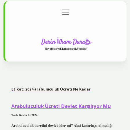
menüyü
Anasayfa
Gizlilik Politikası
Yasal Uyarı
aç
Hakkımızda
Derin İlham Durağı
Hayatına renk katan pratik öneriler!
Etiket:
2024 arabuluculuk Ücreti Ne Kadar
Arabuluculuk Ücreti Devlet Karşılıyor Mu
Tarih: Kasım 13, 2024
Arabuluculuk ücretini devlet öder mi? Aksi kararlaştırılmadığı