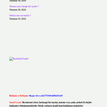
Temmuz 30, 2026
Tetanoz aşısı hangi tür aşıdır ?
Temmuz 28, 2026
Sultan suyu ne kadar ?
Temmuz 25, 2026
Reklam ve İletişim:
Skype: live:.cid.575569c608265c69
Yasal Uyarı:
Bu internet sitesi, herhangi bir marka, kurum veya şahıs şirketi ile hiçbir
bağlantısı bulunmamaktadır. Sitede yalnızca kendi hazırladığımız makaleler