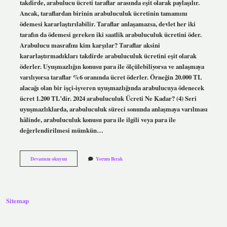
takdirde, arabulucu ücreti taraflar arasında eşit olarak paylaşılır.
Ancak, taraflardan birinin arabuluculuk ücretinin tamamını
ödemesi kararlaştırılabilir. Taraflar anlaşamazsa, devlet her iki
tarafın da ödemesi gereken iki saatlik arabuluculuk ücretini öder.
Arabulucu masrafını kim karşılar? Taraflar aksini
kararlaştırmadıkları takdirde arabuluculuk ücretini eşit olarak
öderler. Uyuşmazlığın konusu para ile ölçülebiliyorsa ve anlaşmaya
varılıyorsa taraflar %6 oranında ücret öderler. Örneğin 20.000 TL
alacağı olan bir işçi-işveren uyuşmazlığında arabulucuya ödenecek
ücret 1.200 TL’dir. 2024 arabuluculuk Ücreti Ne Kadar? (4) Seri
uyuşmazlıklarda, arabuluculuk süreci sonunda anlaşmaya varılması
hâlinde, arabuluculuk konusu para ile ilgili veya para ile
değerlendirilmesi mümkün…
Arabuluculuk
Devamını okuyun
Yorum Bırak
Ücreti
Devlet
Karşılıyor
Mu
Sitemap