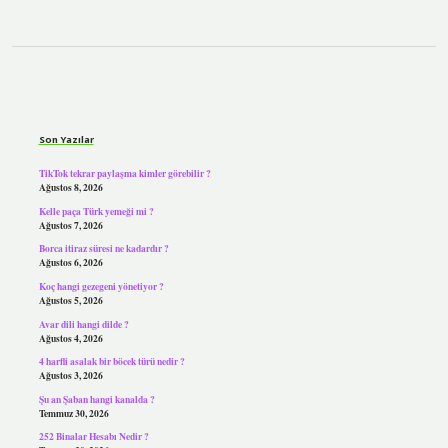
Sidebar
Son Yazılar
TikTok tekrar paylaşma kimler görebilir ?
Ağustos 8, 2026
Kelle paça Türk yemeği mi ?
Ağustos 7, 2026
Borca itiraz süresi ne kadardır ?
Ağustos 6, 2026
Koç hangi gezegeni yönetiyor ?
Ağustos 5, 2026
Avar dili hangi dilde ?
Ağustos 4, 2026
4 harfli asalak bir böcek türü nedir ?
Ağustos 3, 2026
Şu an Şaban hangi kanalda ?
Temmuz 30, 2026
252 Binalar Hesabı Nedir ?